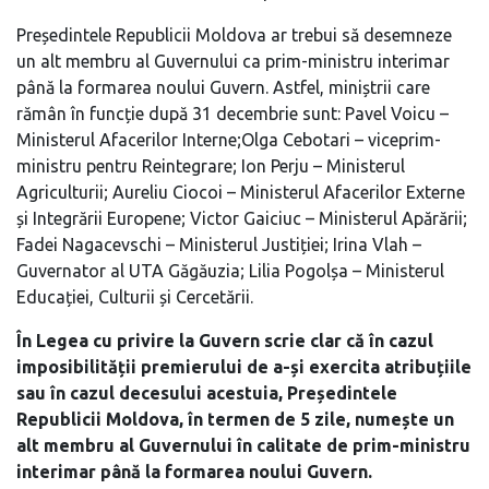
Președintele Republicii Moldova ar trebui să desemneze
un alt membru al Guvernului ca prim-ministru interimar
până la formarea noului Guvern. Astfel, miniștrii care
rămân în funcție după 31 decembrie sunt: Pavel Voicu –
Ministerul Afacerilor Interne;Olga Cebotari – viceprim-
ministru pentru Reintegrare; Ion Perju – Ministerul
Agriculturii; Aureliu Ciocoi – Ministerul Afacerilor Externe
și Integrării Europene; Victor Gaiciuc – Ministerul Apărării;
Fadei Nagacevschi – Ministerul Justiției; Irina Vlah –
Guvernator al UTA Găgăuzia; Lilia Pogolșa – Ministerul
Educației, Culturii și Cercetării.
În Legea cu privire la Guvern scrie clar că în cazul
imposibilității premierului de a-și exercita atribuțiile
sau în cazul decesului acestuia, Președintele
Republicii Moldova, în termen de 5 zile, numește un
alt membru al Guvernului în calitate de prim-ministru
interimar până la formarea noului Guvern.