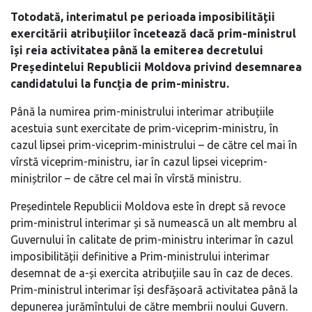
Totodată, interimatul pe perioada imposibilității
exercitării atribuțiilor încetează dacă prim-ministrul
își reia activitatea până la emiterea decretului
Președintelui Republicii Moldova privind desemnarea
candidatului la funcția de prim-ministru.
Până la numirea prim-ministrului interimar atribuțiile
acestuia sunt exercitate de prim-viceprim-ministru, în
cazul lipsei prim-viceprim-ministrului – de către cel mai în
vîrstă viceprim-ministru, iar în cazul lipsei viceprim-
miniștrilor – de către cel mai în vîrstă ministru.
Președintele Republicii Moldova este în drept să revoce
prim-ministrul interimar și să numească un alt membru al
Guvernului în calitate de prim-ministru interimar în cazul
imposibilității definitive a Prim-ministrului interimar
desemnat de a-și exercita atribuțiile sau în caz de deces.
Prim-ministrul interimar își desfășoară activitatea până la
depunerea jurămîntului de către membrii noului Guvern.