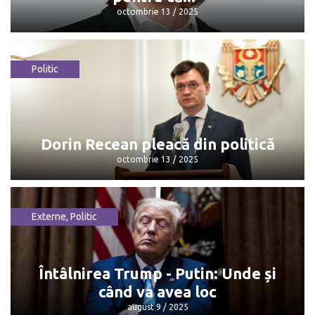
octombrie 13 / 2025
Politic
Maia Sandu: „Mulțumesc, Dorin, pentru
că...”
octombrie 13 / 2025
Dorin Recean pleacă din politică
octombrie 13 / 2025
Externe
,
Politic
Dorin Recean pleacă din politică
octombrie 13 / 2025
Întâlnirea Trump - Putin: Unde și
când va avea loc
august 9 / 2025