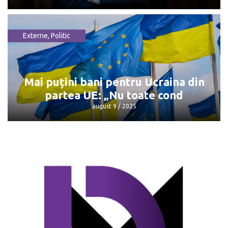
Externe
,
Politic
Întâlnirea Trump - Putin: Unde și când
va avea loc
august 9 / 2025
Mai puțini bani pentru Ucraina din
partea UE: „Nu toate cond
august 9 / 2025
Mai puțini bani pentru Ucraina din
partea UE: „Nu toate cond
august 9 / 2025