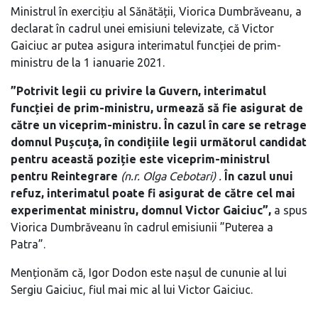
Ministrul în exercițiu al Sănătății, Viorica Dumbrăveanu, a
declarat în cadrul unei emisiuni televizate, că Victor
Gaiciuc ar putea asigura interimatul funcției de prim-
ministru de la 1 ianuarie 2021.
”Potrivit legii cu privire la Guvern, interimatul
funcției de prim-ministru, urmează să fie asigurat de
către un viceprim-ministru. În cazul în care se retrage
domnul Pușcuța, în condițiile legii următorul candidat
pentru această poziție este viceprim-ministrul
pentru Reintegrare
(n.r. Olga Cebotari) .
În cazul unui
refuz, interimatul poate fi asigurat de către cel mai
experimentat ministru, domnul Victor Gaiciuc”,
a spus
Viorica Dumbrăveanu în cadrul emisiunii ”Puterea a
Patra”.
Menționăm că, Igor Dodon este nașul de cununie al lui
Sergiu Gaiciuc, fiul mai mic al lui Victor Gaiciuc.