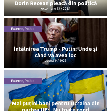
Dorin Recean pleacă din politică
octombrie 13 / 2025
Externe
,
Politic
Dorin Recean pleacă din politică
octombrie 13 / 2025
Întâlnirea Trump - Putin: Unde și
când va avea loc
august 9 / 2025
Externe
,
Politic
Întâlnirea Trump - Putin: Unde și când
va avea loc
august 9 / 2025
Mai puțini bani pentru Ucraina din
partea UE: „Nu toate cond