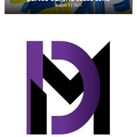
august 9 / 2025
Mai puțini bani pentru Ucraina din
partea UE: „Nu toate cond
august 9 / 2025