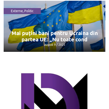
Externe
,
Politic
Întâlnirea Trump - Putin: Unde și când
va avea loc
august 9 / 2025
Mai puțini bani pentru Ucraina din
partea UE: „Nu toate cond
august 9 / 2025
Mai puțini bani pentru Ucraina din
partea UE: „Nu toate cond
august 9 / 2025