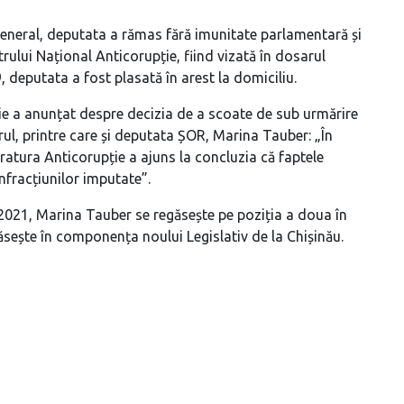
general, deputata a rămas fără imunitate parlamentară și
ntrului Național Anticorupție, fiind vizată în dosarul
, deputata a fost plasată în arest la domiciliu.
ie a anunțat despre decizia de a scoate de sub urmărire
ul, printre care și deputata ȘOR, Marina Tauber: „În
ratura Anticorupție a ajuns la concluzia că faptele
nfracțiunilor imputate”.
e 2021, Marina Tauber se regăsește pe poziția a doua în
găsește în componența noului Legislativ de la Chișinău.