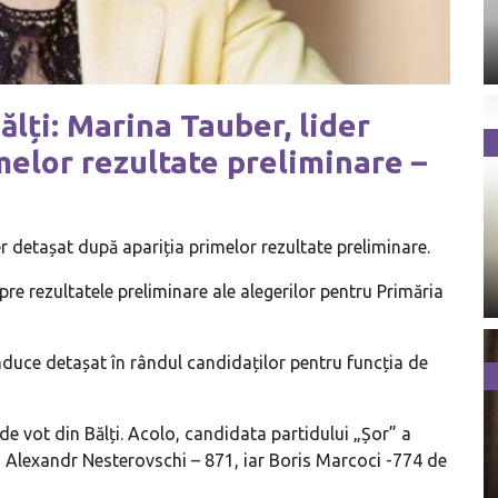
ălți: Marina Tauber, lider
melor rezultate preliminare –
der detașat după apariția primelor rezultate preliminare.
pre rezultatele preliminare ale alegerilor pentru Primăria
duce detașat în rândul candidaților pentru funcția de
de vot din Bălți. Acolo, candidata partidului „Șor” a
3, Alexandr Nesterovschi – 871, iar Boris Marcoci -774 de