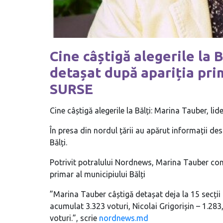
Cine câștigă alegerile la B
detașat după apariția pri
SURSE
Cine câștigă alegerile la Bălți: Marina Tauber, li
În presa din nordul țării au apărut informații des
Bălți.
Potrivit potralului Nordnews, Marina Tauber con
primar al municipiului Bălți
”Marina Tauber câștigă detașat deja la 15 secții 
acumulat 3.323 voturi, Nicolai Grigorișin – 1.28
voturi.”, scrie
nordnews.md