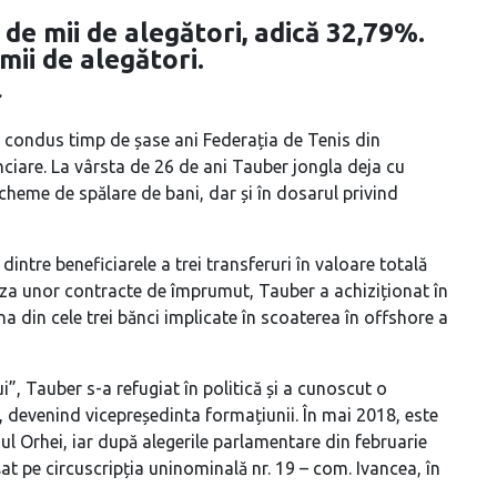
 de mii de alegători, adică 32,79%.
mii de alegători.
r
 a condus timp de șase ani Federația de Tenis din
nanciare. La vârsta de 26 de ani Tauber jongla deja cu
cheme de spălare de bani, dar și în dosarul privind
dintre beneficiarele a trei transferuri în valoare totală
 baza unor contracte de împrumut, Tauber a achiziționat în
 din cele trei bănci implicate în scoaterea în offshore a
ui”, Tauber s-a refugiat în politică și a cunoscut o
, devenind vicepreședinta formațiunii. În mai 2018, este
l Orhei, iar după alegerile parlamentare din februarie
t pe circuscripția uninominală nr. 19 – com. Ivancea, în