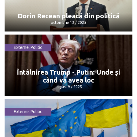
octombrie 13 / 2025
Dorin Recean pleacă din politică
octombrie 13 / 2025
Externe
,
Politic
Dorin Recean pleacă din politică
octombrie 13 / 2025
Întâlnirea Trump - Putin: Unde și
când va avea loc
august 9 / 2025
Externe
,
Politic
Întâlnirea Trump - Putin: Unde și când
va avea loc
august 9 / 2025