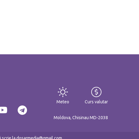
Meteo
Curs valutar
Moldova, Chisinau MD-2038
eți scrie la dosarmedia@gmail.com