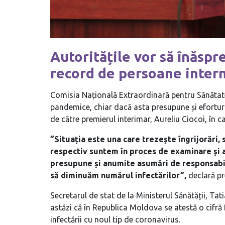
Autoritățile vor să înăspre
record de persoane intern
Comisia Națională Extraordinară pentru Sănătate P
pandemice, chiar dacă asta presupune și eforturi
de către premierul interimar, Aureliu Ciocoi, în c
”Situația este una care trezește îngrijorări,
respectiv suntem în proces de examinare și a
presupune și anumite asumări de responsabili
să diminuăm numărul infectărilor”,
declară pr
Secretarul de stat de la Ministerul Sănătății, Tat
astăzi că în Republica Moldova se atestă o cifră 
infectării cu noul tip de coronavirus.