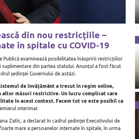
ască din nou restricțiile –
ate în spitale cu COVID-19
ublică examinează posibilitatea înăspririi restricțiilor
 suplimentare din partea statului. Anunțul a fost făcut
adrul ședinței Guvernului de astăzi.
 sistemul de învățământ a trecut în regim online,
 altor măsuri restrictive. Un lucru complicat care
tate în acest context. Facem tot ce este posibil ca
emierul interimar.
iana Zatîc, a declarat în cadrul ședinței Executivului de
foarte mare a persoanelor internate în spitale, în urma