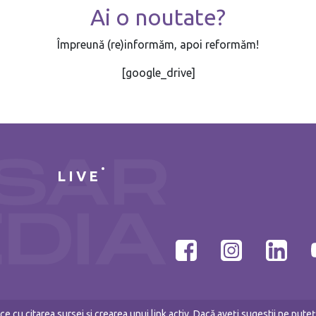
Ai o noutate?
Împreună (re)informăm, apoi reformăm!
[google_drive]
LIVE
e cu citarea sursei și crearea unui link activ. Dacă aveți sugestii ne put