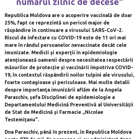
numărul zilnic de decese”
Republica Moldova are o acoperire vaccinală de doar
25%, fapt ce reprezintă un pericol major de
răspândire în continuare a virusului SARS-CoV-2.
Riscul de infectare cu COVID-19 este de 11 ori mai
mare în rândul persoanelor nevaccinate decât cele
imunizate. Medicii și experții în epidemiologie
atenționează oamenii despre necesitatea respectării
măsurilor de protecție și vaccinării împotriva COVID-
19, în contextul răspândirii noilor tulpini ale virusului,
foarte contagioase și periculoase. Mai multe detalii
despre importanța imunizării aflăm de la Angela
Paraschiv, șefa Disciplinei de epidemiologie a
Departamentului Medicină Preventivă al Universității
de Stat de Medicină și Farmacie „Nicolae
Testemițanu”.
Dna Paraschiv, până în prezent, în Republica Moldova