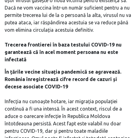
ușor virusul găsește o nouă victimă pentru existența sa.
Dacă ne vom vaccina într-un număr suficient pentru a nu
permite trecerea lui de la o persoană la alta, virusul nu va
putea ataca, iar răspândirea acestuia se va reduce până
vom elimina circulația acestuia definitiv.
Trecerea frontierei în baza testului COVID-19 nu
garantează că în acel moment persoana nu este
infectată
În țările vecine situația pandemică se agravează.
România înregistrează cifre record de cazuri și
decese asociate COVID-19
Infecția nu cunoaște hotare, iar migrația populației
continuă a fi una intensă. În acest context, riscul de a
aduce o oarecare infecție în Republica Moldova
întotdeauna persistă. Acest fapt este valabil nu doar
pentru COVID-19, dar și pentru toate maladiile