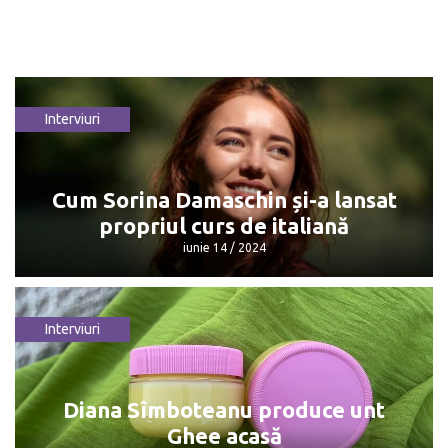
Interviuri
Cum Sorina Damaschin și-a lansat
propriul curs de italiană
iunie 14 / 2024
Interviuri
Cum Sorina Damaschin și-a lansat
propriul curs de italiană
iunie 14 / 2024
Diana Sîmboteanu produce unt
Ghee acasă