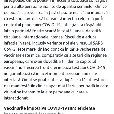
infecțioase. Omul poate fi infectat și totodată contagios
pentru alte persoane înainte de apariția semnelor clinice
de boală. La revenirea în țară el poate nici să nu intuiască
că este bolnav, dar să transmită infecția celor din jur. În
contextul pandemiei COVID-19, infecția s-a răspândit
într-o perioadă foarte scurtă în toată lumea, datorită
circulației internaționale intense. Riscul de a aduce
infecția în țară, inclusiv variante noi ale virusului SARS-
CoV-2, este mare, ținând cont că în țările vecine rata de
vaccinare este mică, comparativ cu alte țări din regiunea
europeană, care s-au dovedit a fi lideri la capitolul
vaccinării. Trecerea frontierei în baza testului COVID-19
nu garantează că în acel moment persoana nu este
infectată. Omul se poate infecta după ce a făcut testarea,
dar manifestările clinice apar mai târziu, perioadă în care
virusul se transmite la alte persoane cu care a
interacționat.
Vaccinurile împotriva COVID-19 sunt eficiente