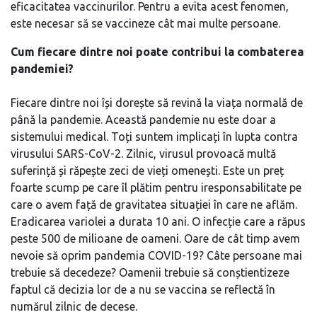
eficacitatea vaccinurilor. Pentru a evita acest fenomen,
este necesar să se vaccineze cât mai multe persoane.
Cum fiecare dintre noi poate contribui la combaterea
pandemiei?
Fiecare dintre noi își dorește să revină la viața normală de
până la pandemie. Această pandemie nu este doar a
sistemului medical. Toți suntem implicați în lupta contra
virusului SARS-CoV-2. Zilnic, virusul provoacă multă
suferință și răpește zeci de vieți omenești. Este un preț
foarte scump pe care îl plătim pentru iresponsabilitate pe
care o avem față de gravitatea situației în care ne aflăm.
Eradicarea variolei a durata 10 ani. O infecție care a răpus
peste 500 de milioane de oameni. Oare de cât timp avem
nevoie să oprim pandemia COVID-19? Câte persoane mai
trebuie să decedeze? Oamenii trebuie să conștientizeze
faptul că decizia lor de a nu se vaccina se reflectă în
numărul zilnic de decese.