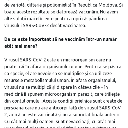
de variolă, difterie și poliomielită în Republica Moldova. Și
toate aceste rezultate se datorează vaccinării. Nu avem
alte soluții mai eficiente pentru a opri răspândirea
virusului SARS-CoV-2 decât vaccinarea.
De ce este important să ne vaccinăm într-un număr
atât mai mare?
Virusul SARS-CoV-2 este un microorganism care nu
poate trăi în afara organismului uman. Pentru a se păstra
ca specie, el are nevoie să se multiplice și să utilizeze
resursele metabolismului uman. În afara organismului,
virusul nu se multiplică și dispare în câteva zile – în
medicină îi spunem microorganism parazit, care trăiește
din contul omului. Aceste condiții prielnice sunt create de
persoana care nu are anticorpi față de virusul SARS-CoV-
2, adică nu este vaccinată și nu a suportat boala anterior.
Cu cât mai mulți oameni sunt nevaccinați, cu atât mai