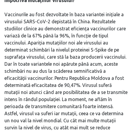
împotriva mutațiilor virusului?
Vaccinurile au fost dezvoltate în baza variantei inițiale a
virusului SARS-CoV-2 depistată în China. Rezultatele
studiilor clinice au demonstrat eficiența vaccinurilor care
variază de la 67% până la 96%, în funcție de tipul
vaccinului. Apariția mutațiilor noi ale virusului au
determinat schimbări la nivelul proteinei S-Spike de pe
suprafața virusului, care stă la baza producerii vaccinului.
Dar în toate variantele noi apărute până acum, aceste
schimbări nu au dus la scăderea semnificativă a
eficacității vaccinurilor. Pentru Republica Moldova a fost
determinată eficacitatea de 90,47%. Virusul suferă
mutații noi atunci când are posibilitatea de a se transmite
intens în rândul populației. La moment, ne aflăm în
perioada de transmitere comunitară foarte intensă.
Astfel, virusul va suferi iar mutații, ceea ce va determina
un nou val la nivel mondial. Cu cât mai multe mutații
survin la nivel de virus, cu atât mai mult se reduce