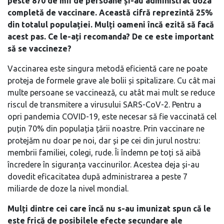
peste 870 de mii de persoane și-au administrat doza
completă de vaccinare. Această cifră reprezintă 25%
din totalul populației. Mulți oameni încă ezită să facă
acest pas. Ce le-ați recomanda? De ce este important
să se vaccineze?
Vaccinarea este singura metodă eficientă care ne poate
proteja de formele grave ale bolii și spitalizare. Cu cât mai
multe persoane se vaccinează, cu atât mai mult se reduce
riscul de transmitere a virusului SARS-CoV-2. Pentru a
opri pandemia COVID-19, este necesar să fie vaccinată cel
puțin 70% din populația țării noastre. Prin vaccinare ne
protejăm nu doar pe noi, dar și pe cei din jurul nostru:
membrii familiei, colegi, rude. Îi îndemn pe toți să aibă
încredere în siguranța vaccinurilor. Acestea deja și-au
dovedit eficacitatea după administrarea a peste 7
miliarde de doze la nivel mondial.
Mulți dintre cei care încă nu s-au imunizat spun că le
este frică de posibilele efecte secundare ale