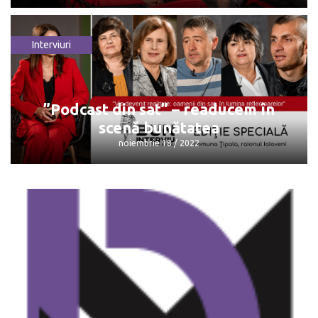
Interviuri
Interviu cu căpitanul clubului Zimbru,
Ștefan Burghiu
noiembrie 24 / 2022
”Podcast din sat” – readucem în
scenă bunătatea
noiembrie 18 / 2022
”Podcast din sat” – readucem în scenă
bunătatea
noiembrie 18 / 2022