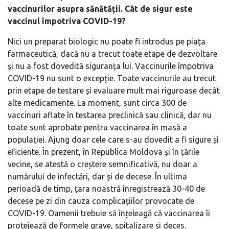
vaccinurilor asupra sănătății. Cât de sigur este
vaccinul împotriva COVID-19?
Nici un preparat biologic nu poate fi introdus pe piața
farmaceutică, dacă nu a trecut toate etape de dezvoltare
și nu a fost dovedită siguranța lui. Vaccinurile împotriva
COVID-19 nu sunt o excepție. Toate vaccinurile au trecut
prin etape de testare și evaluare mult mai riguroase decât
alte medicamente. La moment, sunt circa 300 de
vaccinuri aflate în testarea preclinică sau clinică, dar nu
toate sunt aprobate pentru vaccinarea în masă a
populației. Ajung doar cele care s-au dovedit a fi sigure și
eficiente. În prezent, în Republica Moldova și în țările
vecine, se atestă o creștere semnificativă, nu doar a
numărului de infectări, dar și de decese. În ultima
perioadă de timp, țara noastră înregistrează 30-40 de
decese pe zi din cauza complicațiilor provocate de
COVID-19. Oamenii trebuie să înțeleagă că vaccinarea îi
protejează de formele grave, spitalizare și deces.