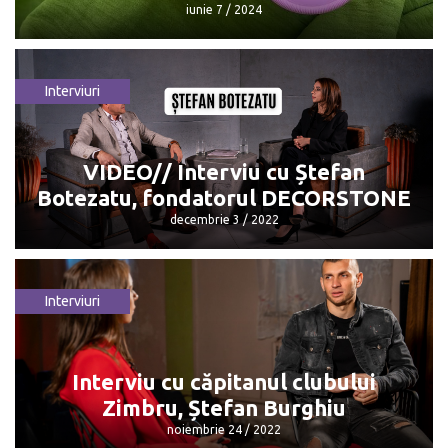
iunie 7 / 2024
Interviuri
Diana Sîmboteanu produce unt Ghee
acasă
iunie 7 / 2024
VIDEO// Interviu cu Ștefan
Botezatu, fondatorul DECORSTONE
decembrie 3 / 2022
Interviuri
VIDEO// Interviu cu Ștefan Botezatu,
fondatorul DECORSTONE
decembrie 3 / 2022
Interviu cu căpitanul clubului
Zimbru, Ștefan Burghiu
noiembrie 24 / 2022