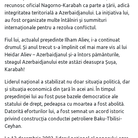
recunosc oficial Nagorno-Karabah ca parte a țării, adică
integritatea teritorială a Azerbaidjanului. La inițiativa lui,
au fost organizate multe întâlniri și summituri
internaționale pentru a rezolva conflictul.
Fiul lui, actualul președinte Ilham Aliev, i-a continuat
drumul. Și anul trecut s-a împlinit cel mai mare vis al lui
Heidar Aliev – Azerbaidjanul și-a întors pământurile,
steagul Azerbaidjanului este astăzi deasupra Șușa,
Karabah!
Liderul național a stabilizat nu doar situația politică, dar
și situația economică din țară în acei ani. În timpul
președinției lui au fost puse bazele democratice ale
statului de drept, pedeapsa cu moartea a fost abolită.
Datorită eforturilor lui, a fost semnat un acord istoric
privind construcția conductei petroliere Baku-Tbilisi-
Ceyhan.