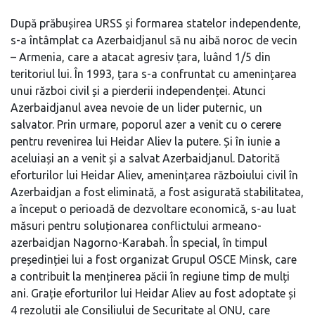
După prăbușirea URSS și formarea statelor independente,
s-a întâmplat ca Azerbaidjanul să nu aibă noroc de vecin
– Armenia, care a atacat agresiv țara, luând 1/5 din
teritoriul lui. În 1993, țara s-a confruntat cu amenințarea
unui război civil și a pierderii independenței. Atunci
Azerbaidjanul avea nevoie de un lider puternic, un
salvator. Prin urmare, poporul azer a venit cu o cerere
pentru revenirea lui Heidar Aliev la putere. Și în iunie a
aceluiași an a venit și a salvat Azerbaidjanul. Datorită
eforturilor lui Heidar Aliev, amenințarea războiului civil în
Azerbaidjan a fost eliminată, a fost asigurată stabilitatea,
a început o perioadă de dezvoltare economică, s-au luat
măsuri pentru soluționarea conflictului armeano-
azerbaidjan Nagorno-Karabah. În special, în timpul
președinției lui a fost organizat Grupul OSCE Minsk, care
a contribuit la menținerea păcii în regiune timp de mulți
ani. Grație eforturilor lui Heidar Aliev au fost adoptate și
4 rezoluții ale Consiliului de Securitate al ONU, care