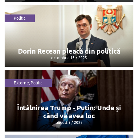
Politic
Maia Sandu: „Mulțumesc, Dorin, pentru
că...”
octombrie 13 / 2025
Dorin Recean pleacă din politică
octombrie 13 / 2025
Externe
,
Politic
Dorin Recean pleacă din politică
octombrie 13 / 2025
Întâlnirea Trump - Putin: Unde și
când va avea loc
august 9 / 2025