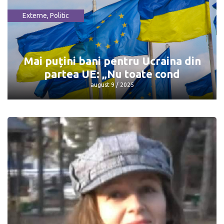
Externe
,
Politic
Întâlnirea Trump - Putin: Unde și când
va avea loc
august 9 / 2025
Mai puțini bani pentru Ucraina din
partea UE: „Nu toate cond
august 9 / 2025
Mai puțini bani pentru Ucraina din
partea UE: „Nu toate cond
august 9 / 2025