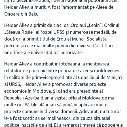
La 12 decembrie 2003, liderul național al poporului azer,
Heidar Aliev, a murit. A fost înmormântat pe Aleea de
Onoare din Baku.
Heidar Aliev a primit de cinci ori Ordinul „Lenin”, Ordinul
„Steaua Roșie” al fostei URSS și numeroase medalii, de
două ori a primit titlul de Erou al Muncii Socialiste,
precum și cele mai înalte premii din diverse țări, titluri
onorifice ale universităților autorizate.
Heidar Aliev a contribuit întotdeauna la menținerea
relațiilor de prietenie între popoarele azer și moldovenesc.
În calitate de prim-vicepreședinte al Consiliului de Miniștri
al URSS, Heidar Aliev a promovat diverse proiecte
economice în Moldova. Și când era președinte al
Republicii Azerbaidjan a vizitat oficial Moldova de mai
multe ori. Părțile plănuiau să pună în aplicare multe
proiecte comune în diverse domenii. Adevărat, nu tuturor
le-a fost sortit să se împlinească, din cauza situației
politice instabile de aici. El a remarcat mereu că popoarele