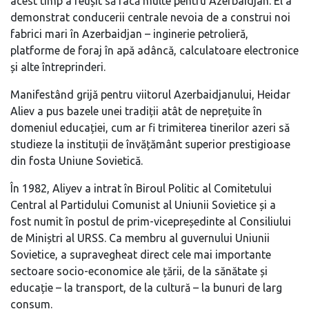
acest timp a reușit să facă multe pentru Azerbaidjan. El a
demonstrat conducerii centrale nevoia de a construi noi
fabrici mari în Azerbaidjan – inginerie petrolieră,
platforme de foraj în apă adâncă, calculatoare electronice
și alte întreprinderi.
Manifestând grijă pentru viitorul Azerbaidjanului, Heidar
Aliev a pus bazele unei tradiții atât de neprețuite în
domeniul educației, cum ar fi trimiterea tinerilor azeri să
studieze la instituții de învățământ superior prestigioase
din fosta Uniune Sovietică.
În 1982, Aliyev a intrat în Biroul Politic al Comitetului
Central al Partidului Comunist al Uniunii Sovietice și a
fost numit în postul de prim-vicepreședinte al Consiliului
de Miniștri al URSS. Ca membru al guvernului Uniunii
Sovietice, a supravegheat direct cele mai importante
sectoare socio-economice ale țării, de la sănătate și
educație – la transport, de la cultură – la bunuri de larg
consum.