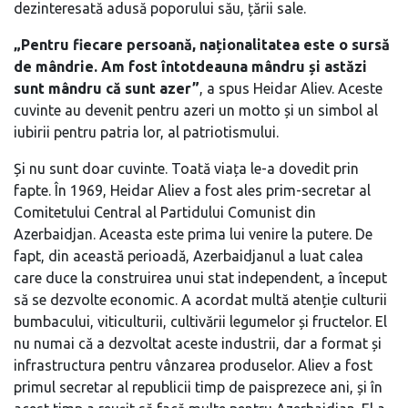
dezinteresată adusă poporului său, țării sale.
„Pentru fiecare persoană, naționalitatea este o sursă
de mândrie. Am fost întotdeauna mândru și astăzi
sunt mândru că sunt azer”
, a spus Heidar Aliev. Aceste
cuvinte au devenit pentru azeri un motto și un simbol al
iubirii pentru patria lor, al patriotismului.
Și nu sunt doar cuvinte. Toată viața le-a dovedit prin
fapte. În 1969, Heidar Aliev a fost ales prim-secretar al
Comitetului Central al Partidului Comunist din
Azerbaidjan. Aceasta este prima lui venire la putere. De
fapt, din această perioadă, Azerbaidjanul a luat calea
care duce la construirea unui stat independent, a început
să se dezvolte economic. A acordat multă atenție culturii
bumbacului, viticulturii, cultivării legumelor și fructelor. El
nu numai că a dezvoltat aceste industrii, dar a format și
infrastructura pentru vânzarea produselor. Aliev a fost
primul secretar al republicii timp de paisprezece ani, și în