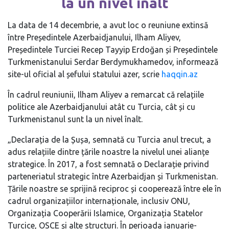
la un nivel înalt
La data de 14 decembrie, a avut loc o reuniune extinsă
între Președintele Azerbaidjanului, Ilham Aliyev,
Președintele Turciei Recep Tayyip Erdoğan și Președintele
Turkmenistanului Serdar Berdymukhamedov, informează
site-ul oficial al șefului statului azer, scrie
haqqin.az
În cadrul reuniunii, Ilham Aliyev a remarcat că relațiile
politice ale Azerbaidjanului atât cu Turcia, cât și cu
Turkmenistanul sunt la un nivel înalt.
„Declarația de la Șușa, semnată cu Turcia anul trecut, a
adus relațiile dintre țările noastre la nivelul unei alianțe
strategice. În 2017, a fost semnată o Declarație privind
parteneriatul strategic între Azerbaidjan și Turkmenistan.
Țările noastre se sprijină reciproc și cooperează între ele în
cadrul organizațiilor internaționale, inclusiv ONU,
Organizația Cooperării Islamice, Organizația Statelor
Turcice, OSCE și alte structuri. În perioada ianuarie-