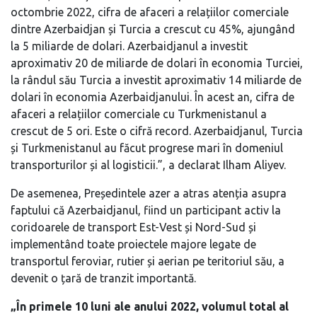
octombrie 2022, cifra de afaceri a relațiilor comerciale
dintre Azerbaidjan și Turcia a crescut cu 45%, ajungând
la 5 miliarde de dolari. Azerbaidjanul a investit
aproximativ 20 de miliarde de dolari în economia Turciei,
la rândul său Turcia a investit aproximativ 14 miliarde de
dolari în economia Azerbaidjanului. În acest an, cifra de
afaceri a relațiilor comerciale cu Turkmenistanul a
crescut de 5 ori. Este o cifră record. Azerbaidjanul, Turcia
și Turkmenistanul au făcut progrese mari în domeniul
transporturilor și al logisticii.”, a declarat Ilham Aliyev.
De asemenea, Președintele azer a atras atenția asupra
faptului că Azerbaidjanul, fiind un participant activ la
coridoarele de transport Est-Vest și Nord-Sud și
implementând toate proiectele majore legate de
transportul feroviar, rutier și aerian pe teritoriul său, a
devenit o țară de tranzit importantă.
„În primele 10 luni ale anului 2022, volumul total al