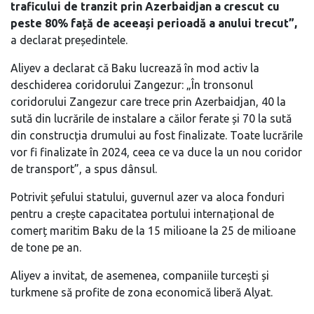
traficului de tranzit prin Azerbaidjan a crescut cu
peste 80% față de aceeași perioadă a anului trecut”,
a declarat președintele.
Aliyev a declarat că Baku lucrează în mod activ la
deschiderea coridorului Zangezur: „În tronsonul
coridorului Zangezur care trece prin Azerbaidjan, 40 la
sută din lucrările de instalare a căilor ferate și 70 la sută
din construcția drumului au fost finalizate. Toate lucrările
vor fi finalizate în 2024, ceea ce va duce la un nou coridor
de transport”, a spus dânsul.
Potrivit șefului statului, guvernul azer va aloca fonduri
pentru a crește capacitatea portului internațional de
comerț maritim Baku de la 15 milioane la 25 de milioane
de tone pe an.
Aliyev a invitat, de asemenea, companiile turcești și
turkmene să profite de zona economică liberă Alyat.