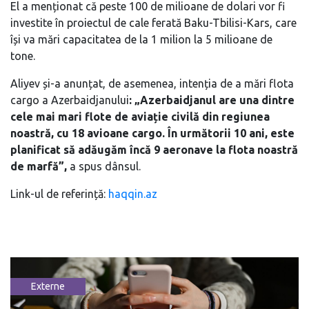
El a menționat că peste 100 de milioane de dolari vor fi
investite în proiectul de cale ferată Baku-Tbilisi-Kars, care
își va mări capacitatea de la 1 milion la 5 milioane de
tone.
Aliyev și-a anunțat, de asemenea, intenția de a mări flota
cargo a Azerbaidjanului
: „Azerbaidjanul are una dintre
cele mai mari flote de aviație civilă din regiunea
noastră, cu 18 avioane cargo. În următorii 10 ani, este
planificat să adăugăm încă 9 aeronave la flota noastră
de marfă”,
a spus dânsul.
Link-ul de referință:
haqqin.az
Externe