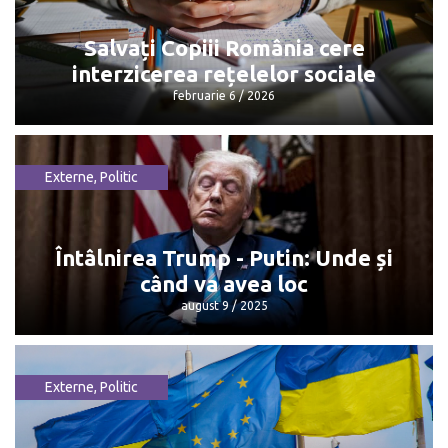
Salvați Copiii România cere
interzicerea rețelelor sociale
februarie 6 / 2026
Externe
,
Politic
Salvați Copiii România cere
interzicerea rețelelor sociale
februarie 6 / 2026
Întâlnirea Trump - Putin: Unde și
când va avea loc
august 9 / 2025
Externe
,
Politic
Întâlnirea Trump - Putin: Unde și când
va avea loc