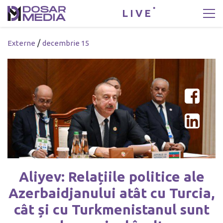
LIVE
/
Externe
decembrie 15
Aliyev: Relațiile politice ale
Azerbaidjanului atât cu Turcia,
cât și cu Turkmenistanul sunt