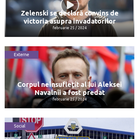
februarie 25 / 2024
Zelenski se declară convins de
victoria asupra invadatorilor
februarie 25 / 2024
Externe
Zelenski se declară convins de victoria
asupra invadatorilor
februarie 25 / 2024
Corpul neînsuflețit al lui Aleksei
Navalnîi a fost predat
februarie 25 / 2024
Social
Corpul neînsuflețit al lui Aleksei