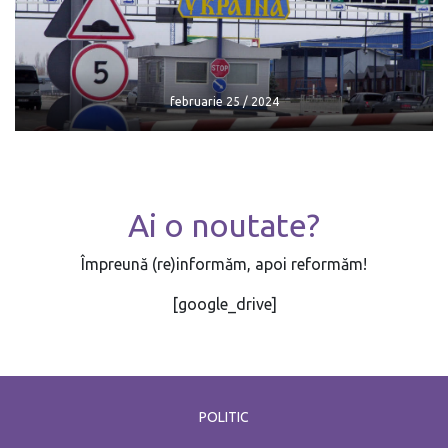
Navalnîi a fost predat
februarie 25 / 2024
februarie 25 / 2024
Ai o noutate?
februarie 25 / 2024
Împreună (re)informăm, apoi reformăm!
[google_drive]
POLITIC