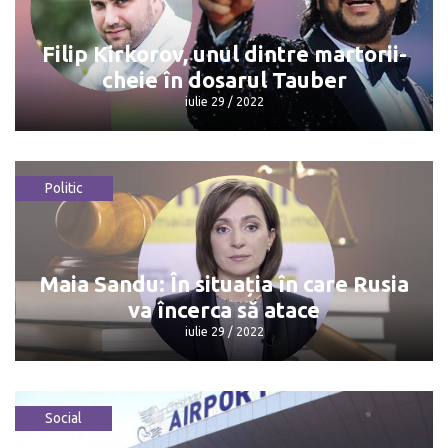
bun și plătește
iulie 29 / 2022
Filip Kirkorov, unul dintre martorii-
cheie în dosarul Tauber
iulie 29 / 2022
Politic
Filip Kirkorov, unul dintre martorii-
cheie în dosarul Tauber
iulie 29 / 2022
Maia Sandu: În situația în care Rusia
va încerca să atace
iulie 29 / 2022
Social
Maia Sandu: În situația în care Rusia va