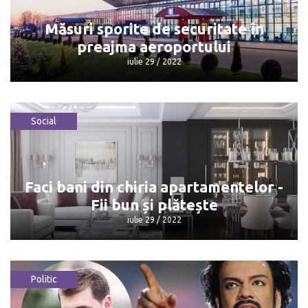
iulie 29 / 2022
Măsuri sporite de securitate în
preajma aeroportului
iulie 29 / 2022
Social
Măsuri sporite de securitate în
preajma aeroportului
iulie 29 / 2022
Faci bani din chiria apartamentelor -
Fii bun și plătește
iulie 29 / 2022
Politic
Faci bani din chiria apartamentelor - Fii