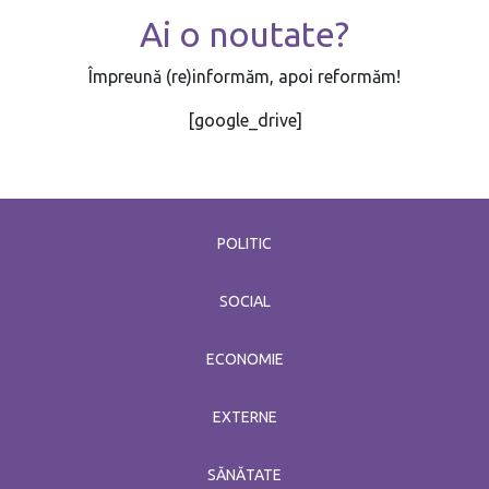
Ai o noutate?
iulie 29 / 2022
Împreună (re)informăm, apoi reformăm!
[google_drive]
POLITIC
SOCIAL
ECONOMIE
EXTERNE
SĂNĂTATE