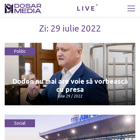
LIVE
Zi:
29 iulie 2022
Politic
Dodon nu mai are voie să vorbească
cu presa
iulie 29 / 2022
Social
Dodon nu mai are voie să vorbească cu
presa