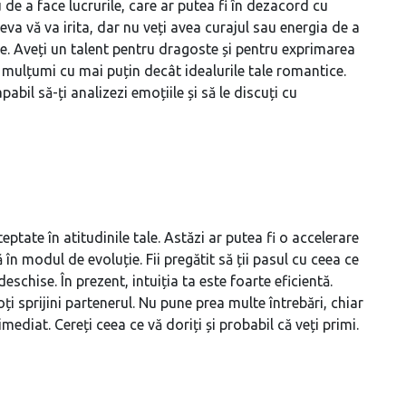
 de a face lucrurile, care ar putea fi în dezacord cu
ineva vă va irita, dar nu veți avea curajul sau energia de a
ine. Aveți un talent pentru dragoste și pentru exprimarea
 mulțumi cu mai puțin decât idealurile tale romantice.
pabil să-ți analizezi emoțiile și să le discuți cu
eptate în atitudinile tale. Astăzi ar putea fi o accelerare
în modul de evoluție. Fii pregătit să ții pasul cu ceea ce
eschise. În prezent, intuiția ta este foarte eficientă.
poți sprijini partenerul. Nu pune prea multe întrebări, chiar
mediat. Cereți ceea ce vă doriți și probabil că veți primi.