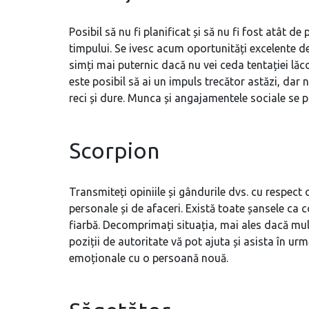
Posibil să nu fi planificat și să nu fi fost atât 
timpului. Se ivesc acum oportunități excelente de a
simți mai puternic dacă nu vei ceda tentației lăco
este posibil să ai un impuls trecător astăzi, dar 
reci și dure. Munca și angajamentele sociale se 
Scorpion
Transmiteți opiniile și gândurile dvs. cu respect ce
personale și de afaceri. Există toate șansele ca 
fiarbă. Decomprimați situația, mai ales dacă multe
poziții de autoritate vă pot ajuta și asista în urm
emoționale cu o persoană nouă.