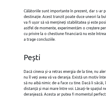
Călătoriile sunt importante în prezent, dar s-ar p
destinație. Acest tranzit poate duce uneori la b
va fi ușor să vă mențineți stabilitatea și este posi
astfel de momente, experimentăm o creștere pers
cu privire la o chestiune financiară nu este într
a trage concluziile.
Pești
Dacă cineva și-a retras energia de la tine, nu aler
nu îl veți avea vă va deranja. Există un motiv în
să nu aibă nimic de-a face cu tine. Dacă îi sâcâi, 
distanță și mai mare între voi. Lăsați-le spațiul
deranjează. Acesta ar putea fi momentul perfect p