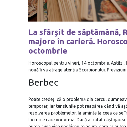
La sfârșit de săptămână, R
majore în carieră. Horosco
octombrie
Horoscopul pentru vineri, 14 octombrie. Astăzi,
nouă îi va atrage atenția Scorpionului. Previziun
Berbec
Poate credeți că o problemă din cercul dumneavo
temporar, iar tensiunile pot reapărea când vă aște
rezolvarea problemelor. Ia aminte la ceea ce se î
lucrurile care vor urma. Dacă ai ratat câștigarea u
putea avea vise neobișnuite acum, care ar putea f