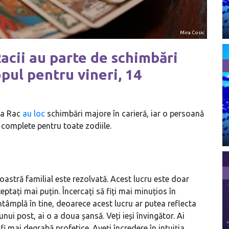
Mira Cosic
acii au parte de schimbări
pul pentru vineri, 14
 la Rac
au loc
schimbări majore în carieră, iar o persoană
i complete pentru toate zodiile.
astră familial este rezolvată. Acest lucru este doar
ptați mai puțin. Încercați să fiți mai minuțios în
ntâmplă în tine, deoarece acest lucru ar putea reflecta
nui post, ai o a doua șansă. Veți ieși învingător. Ai
i mai degrabă profetice. Aveți încredere în intuiția