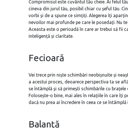
Compromisul este cuvântul tău cheie. Ai felul tău
cineva din jurul tău, posibil chiar cu șeful tău. C
vorbi și de a spune ce simțiți. Alegerea îți aparț
nevoilor mai profunde pe care le posedați. Nu te
Aceasta este o perioadă în care ar trebui să fii ca
inteligență și claritate.
Fecioară
Vei trece prin niște schimbări neobișnuite și neașt
a acestui proces, deoarece perspectiva ta se află 
se întâmplă și să primești schimbările cu brațele d
Folosește-o bine, mai ales în relațiile în care îți 
dacă nu prea ai încredere în ceea ce se întâmplă i
Balanță