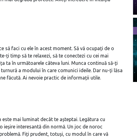
ce să faci cu ele în acest moment. Să vă ocupați de o
e-ți timp să te relaxezi, să te conectezi cu cei mai
viața ta în următoarele câteva luni. Munca continuă să-ți
turnură a modului în care comunici ideile. Dar nu-ți lăsa
e făcută. Ai nevoie practic de informații utile.
en este mai luminat decât te așteptai. Legătura cu
 o ieșire interesantă din normă. Un joc de noroc
roblemă. Fiți prudent, totuși, cu modul în care vă