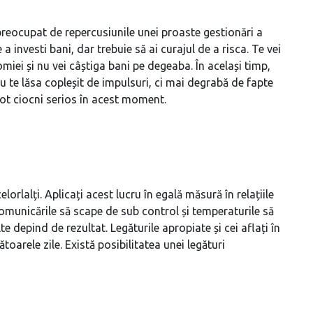
de preocupat de repercusiunile unei proaste gestionări a
 investi bani, dar trebuie să ai curajul de a risca. Te vei
miei și nu vei câștiga bani pe degeaba. În același timp,
nu te lăsa copleșit de impulsuri, ci mai degrabă de fapte
pot ciocni serios în acest moment.
lorlalți. Aplicați acest lucru în egală măsură în relațiile
comunicările să scape de sub control și temperaturile să
 depind de rezultat. Legăturile apropiate și cei aflați în
ătoarele zile. Există posibilitatea unei legături