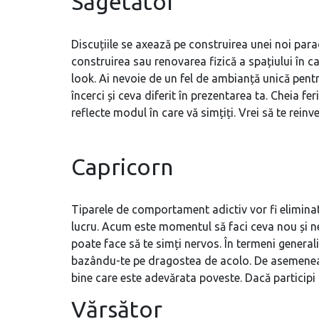
Săgetător
Discuțiile se axează pe construirea unei noi pa
construirea sau renovarea fizică a spațiului în ca
look. Ai nevoie de un fel de ambianță unică pentr
încerci și ceva diferit în prezentarea ta. Cheia fer
reflecte modul în care vă simțiți. Vrei să te reinv
Capricorn
Tiparele de comportament adictiv vor fi eliminat
lucru. Acum este momentul să faci ceva nou și neob
poate face să te simți nervos. În termeni generali,
bazându-te pe dragostea de acolo. De asemenea, p
bine care este adevărata poveste. Dacă participi l
Vărsător