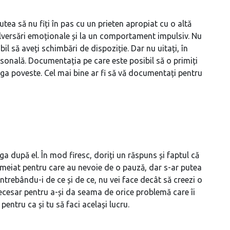
utea să nu fiți în pas cu un prieten apropiat cu o altă
ulversări emoționale și la un comportament impulsiv. Nu
bil să aveți schimbări de dispoziție. Dar nu uitați, în
onală. Documentația pe care este posibil să o primiți
eaga poveste. Cel mai bine ar fi să vă documentați pentru
ga după el. În mod firesc, doriți un răspuns și faptul că
temeiat pentru care au nevoie de o pauză, dar s-ar putea
întrebându-i de ce și de ce, nu vei face decât să creezi o
 necesar pentru a-și da seama de orice problemă care îi
entru ca și tu să faci același lucru.