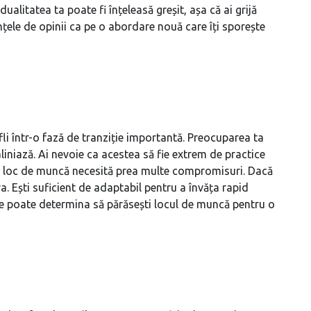
vidualitatea ta poate fi înțeleasă greșit, așa că ai grijă
ențele de opinii ca pe o abordare nouă care îți sporește
li într-o fază de tranziție importantă. Preocuparea ta
 aliniază. Ai nevoie ca acestea să fie extrem de practice
 tău loc de muncă necesită prea multe compromisuri. Dacă
a. Ești suficient de adaptabil pentru a învăța rapid
 te poate determina să părăsești locul de muncă pentru o