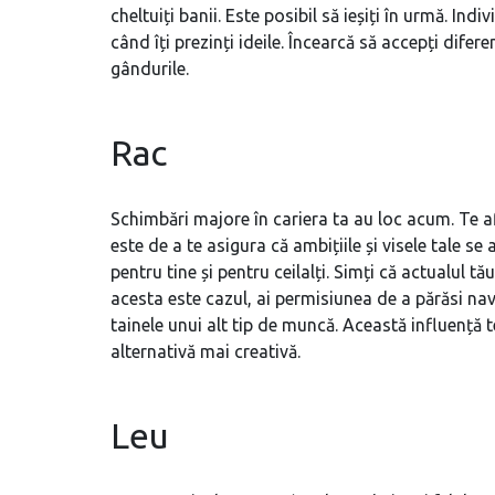
cheltuiți banii. Este posibil să ieșiți în urmă. Indi
când îți prezinți ideile. Încearcă să accepți difer
gândurile.
Rac
Schimbări majore în cariera ta au loc acum. Te af
este de a te asigura că ambițiile și visele tale se
pentru tine și pentru ceilalți. Simți că actualul
acesta este cazul, ai permisiunea de a părăsi nav
tainele unui alt tip de muncă. Această influență
alternativă mai creativă.
Leu