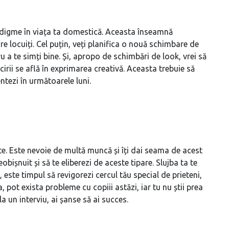
radigme în viața ta domestică. Aceasta înseamnă
re locuiți. Cel puțin, veți planifica o nouă schimbare de
u a te simți bine. Și, apropo de schimbări de look, vrei să
icirii se află în exprimarea creativă. Aceasta trebuie să
entezi în următoarele luni.
e. Este nevoie de multă muncă și îți dai seama de acest
ișnuit și să te eliberezi de aceste tipare. Slujba ta te
 este timpul să revigorezi cercul tău special de prieteni,
ot exista probleme cu copiii astăzi, iar tu nu știi prea
a un interviu, ai șanse să ai succes.