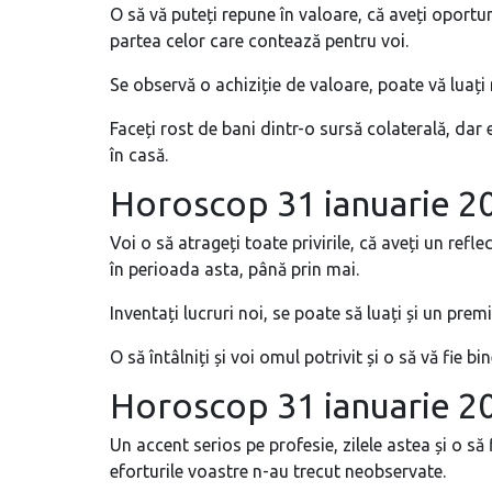
O să vă puteți repune în valoare, că aveți oportun
partea celor care contează pentru voi.
Se observă o achiziție de valoare, poate vă luați
Faceți rost de bani dintr-o sursă colaterală, dar 
în casă.
Horoscop 31 ianuarie 
Voi o să atrageți toate privirile, că aveți un refl
în perioada asta, până prin mai.
Inventați lucruri noi, se poate să luați și un premi
O să întâlniți și voi omul potrivit și o să vă fie bi
Horoscop 31 ianuarie 
Un accent serios pe profesie, zilele astea și o să
eforturile voastre n-au trecut neobservate.