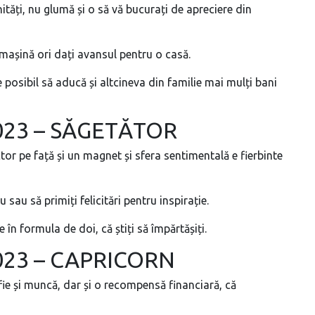
ități, nu glumă și o să vă bucurați de apreciere din
 mașină ori dați avansul pentru o casă.
e posibil să aducă și altcineva din familie mai mulți bani
2023 – SĂGETĂTOR
ector pe față și un magnet și sfera sentimentală e fierbinte
u sau să primiți felicitări pentru inspirație.
ne în formula de doi, că știți să împărtășiți.
2023 – CAPRICORN
 fie și muncă, dar și o recompensă financiară, că