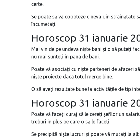
certe.
Se poate să vă coopteze cineva din străinătate să
încumetați.
Horoscop 31 ianuarie 2
Mai vin de pe undeva niște bani și o să puteți fac
nu mai sunteți în pană de bani.
Poate vă asociați cu niște parteneri de afaceri s
niște proiecte dacă totul merge bine.
O să aveți rezultate bune la activitățile de tip inte
Horoscop 31 ianuarie 
Poate vă faceți curaj să le cereți șefilor un sala
treburi în plus pe care o să le faceți.
Se precipită niște lucruri și poate vă mutați la alt