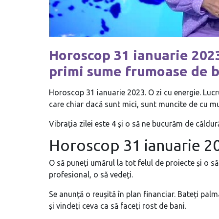
Horoscop 31 ianuarie 2023 
primi sume frumoase de b
Horoscop 31 ianuarie 2023. O zi cu energie. Lucru
care chiar dacă sunt mici, sunt muncite de cu mu
Vibrația zilei este 4 și o să ne bucurăm de căldură
Horoscop 31 ianuarie 
O să puneți umărul la tot felul de proiecte și o să
profesional, o să vedeți.
Se anunță o reușită în plan financiar. Bateți pal
și vindeți ceva ca să faceți rost de bani.