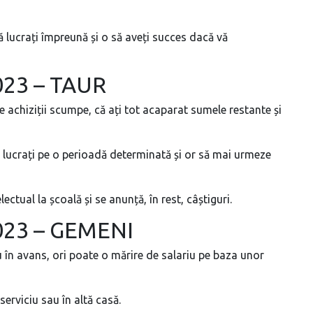
 lucrați împreună și o să aveți succes dacă vă
023 – TAUR
e achiziții scumpe, că ați tot acaparat sumele restante și
ă lucrați pe o perioadă determinată și or să mai urmeze
lectual la școală și se anunță, în rest, câștiguri.
2023 – GEMENI
riu în avans, ori poate o mărire de salariu pe baza unor
 serviciu sau în altă casă.