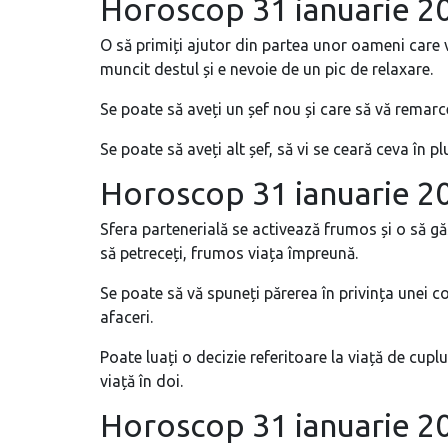
Horoscop 31 ianuarie 
O să primiți ajutor din partea unor oameni care v
muncit destul și e nevoie de un pic de relaxare.
Se poate să aveți un șef nou și care să vă remarce 
Se poate să aveți alt șef, să vi se ceară ceva în pl
Horoscop 31 ianuarie 
Sfera partenerială se activează frumos și o să găs
să petreceți, frumos viața împreună.
Se poate să vă spuneți părerea în privința unei co
afaceri.
Poate luați o decizie referitoare la viață de cuplu
viață în doi.
Horoscop 31 ianuarie 