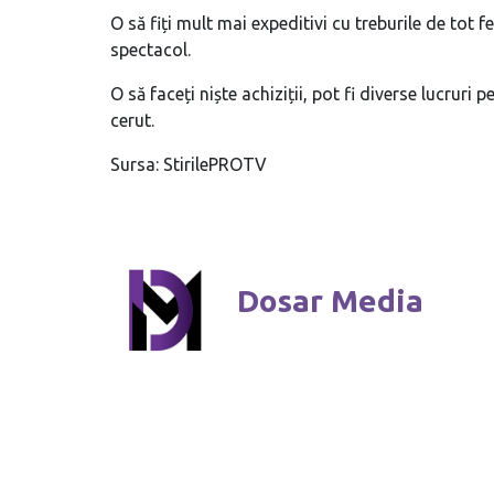
O să fiți mult mai expeditivi cu treburile de tot f
spectacol.
O să faceți niște achiziții, pot fi diverse lucruri 
cerut.
Sursa: StirilePROTV
Dosar Media