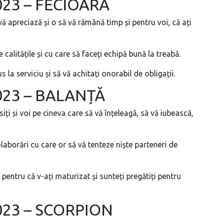
2023 – FECIOARĂ
ă apreciază și o să vă rămână timp și pentru voi, că ați
calitățile și cu care să faceți echipă bună la treabă.
us la serviciu și să vă achitați onorabil de obligații.
2023 – BALANȚĂ
iți și voi pe cineva care să vă înțeleagă, să vă iubească,
laborări cu care or să vă tenteze niște parteneri de
 pentru că v-ați maturizat și sunteți pregătiți pentru
2023 – SCORPION