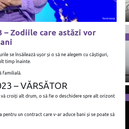
horoscop
– Zodiile care astăzi vor
ani
rile se însăilează ușor și o să ne alegem cu câștiguri,
lt timp înainte.
 familială.
2023 – VĂRSĂTOR
 vă croiți alt drum, o să fie o deschidere spre alt orizont
ma pentru un contract care v-ar aduce bani și se poate să