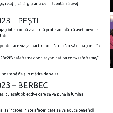
, relații, să lărgiți aria de influență, să aveți
023 – PEȘTI
jați într-o nouă aventură profesională, că aveți nevoie
itatea.
 poate face viața mai frumoasă, dacă o să o luați mai în
28c2f3.safeframe.googlesyndication.com/safeframe/1-
poate să fie și o mărire de salariu.
2023 – BERBEC
uați cu asalt obiective care să vă pună în lumina
j să începeți niște afaceri care să vă aducă beneficii