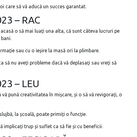
oi care să vă aducă un succes garantat.
023 – RAC
 acasă o să mai luați una alta, că sunt câteva lucruri pe
 bani.
mație sau cu o ieșire la masă ori la plimbare.
, ca să nu aveți probleme dacă vă deplasați sau vreți să
023 – LEU
 vă pună creativitatea în mișcare, și o să vă revigorați, o
ujbă, la școală, poate primiți o funcție.
 implicați trup și suflet ca să fie și cu beneficii.