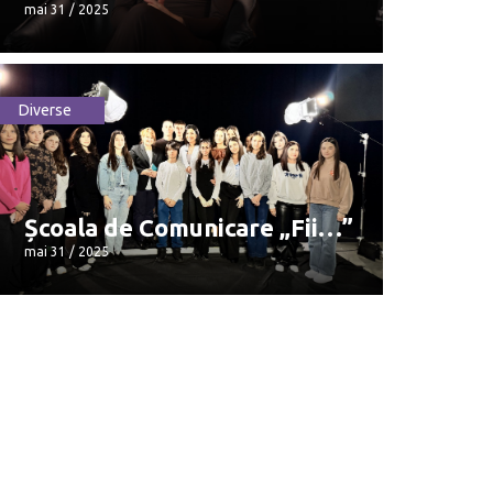
mai 31 / 2025
Diverse
Valentina Nafornița face o
dezvăluire neașteptată
mai 31 / 2025
Școala de Comunicare „Fii…”
mai 31 / 2025
Școala de Comunicare „Fii…”
mai 31 / 2025