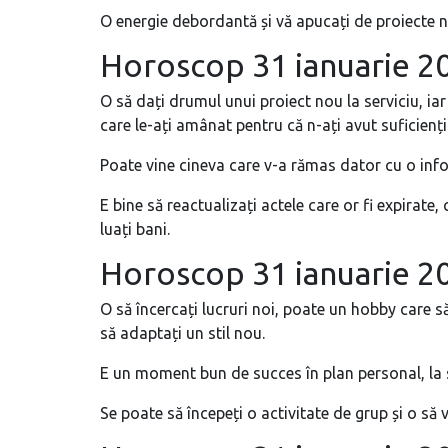
O energie debordantă și vă apucați de proiecte n
Horoscop 31 ianuarie 2
O să dați drumul unui proiect nou la serviciu, iar
care le-ați amânat pentru că n-ați avut suficienți
Poate vine cineva care v-a rămas dator cu o infor
E bine să reactualizați actele care or fi expirate
luați bani.
Horoscop 31 ianuarie 2
O să încercați lucruri noi, poate un hobby care să
să adaptați un stil nou.
E un moment bun de succes în plan personal, la sl
Se poate să începeți o activitate de grup și o să vă