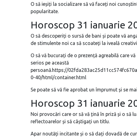
O să ieșiți la socializare să vă faceți noi cunoștințe
popularitate.
Horoscop 31 ianuarie 2
O să descoperiți o sursă de bani și poate vă anga
de stimulente noi ca să scoateți la iveală creativ
O să vă bucurați de o prezență agreabilă care vă
serios pe această
persoană.https://02fda283ac25d11cc574fc670a
0-40/html/container.html
Se poate să vă fie aprobat un împrumut și se mai 
Horoscop 31 ianuarie 
Noi provocări care or să vă țină în priză și o să l
reflectoarelor și să câștigați un titlu.
Apar noutăți incitante și o să dați dovadă de cura