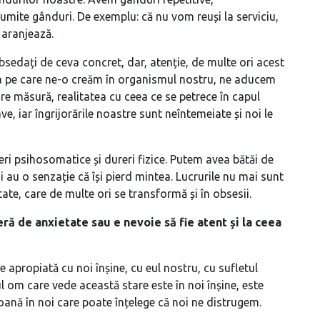
mite gânduri. De exemplu: că nu vom reuși la serviciu,
 aranjează.
bsedați de ceva concret, dar, atenție, de multe ori acest
ica pe care ne-o creăm în organismul nostru, ne aducem
re măsură, realitatea cu ceea ce se petrece în capul
e, iar îngrijorările noastre sunt neîntemeiate și noi le
reri psihosomatice și dureri fizice. Putem avea bătăi de
i au o senzație că își pierd mintea. Lucrurile nu mai sunt
ate, care de multe ori se transformă și în obsesii.
ă de anxietate sau e nevoie să fie atent și la ceea
 apropiată cu noi înșine, cu eul nostru, cu sufletul
l om care vede această stare este în noi înșine, este
oană în noi care poate înțelege că noi ne distrugem.