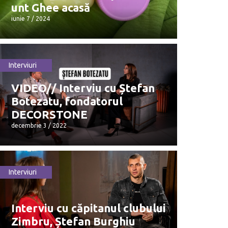
unt Ghee acasă
iunie 7 / 2024
Interviuri
Diana Sîmboteanu produce unt
VIDEO// Interviu cu Ștefan
Ghee acasă
Botezatu, fondatorul
iunie 7 / 2024
DECORSTONE
decembrie 3 / 2022
Interviuri
VIDEO// Interviu cu Ștefan
Botezatu, fondatorul
DECORSTONE
Interviu cu căpitanul clubului
decembrie 3 / 2022
Zimbru, Ștefan Burghiu