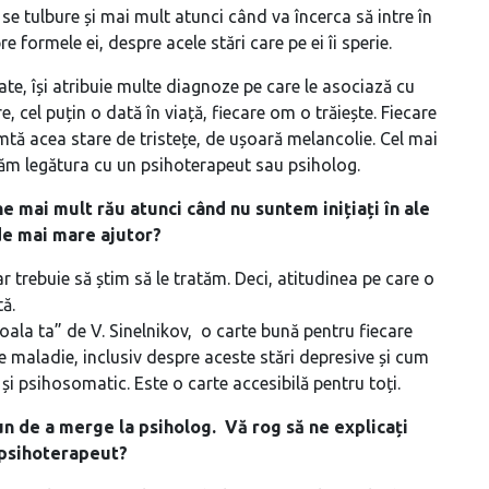
se tulbure și mai mult atunci când va încerca să intre în
formele ei, despre acele stări care pe ei îi sperie.
e, își atribuie multe diagnoze pe care le asociază cu
e, cel puțin o dată în viață, fiecare om o trăiește. Fiecare
mtă acea stare de tristețe, de ușoară melancolie. Cel mai
luăm legătura cu un psihoterapeut sau psiholog.
ne mai mult rău atunci când nu suntem inițiați în ale
 de mai mare ajutor?
r trebuie să știm să le tratăm. Deci, atitudinea pe care o
ă.
oala ta” de V. Sinelnikov, o carte bună pentru fiecare
e maladie, inclusiv despre aceste stări depresive și cum
 și psihosomatic. Este o carte accesibilă pentru toți.
n de a merge la psiholog. Vă rog să ne explicați
 psihoterapeut?