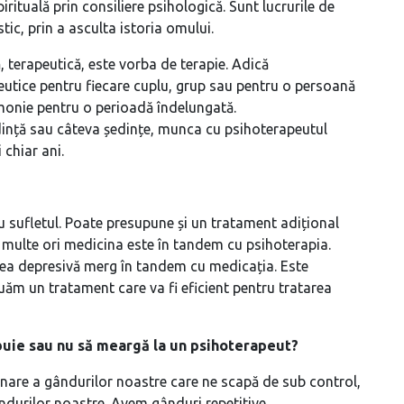
irituală prin consiliere psihologică. Sunt lucrurile de
ic, prin a asculta istoria omului.
 terapeutică, este vorba de terapie. Adică
eutice pentru fiecare cuplu, grup sau pentru o persoană
rmonie pentru o perioadă îndelungată.
edință sau câteva ședințe, munca cu psihoterapeutul
 chiar ani.
u sufletul. Poate presupune și un tratament adițional
multe ori medicina este în tandem cu psihoterapia.
area depresivă merg în tandem cu medicația. Este
uăm un tratament care va fi eficient pentru tratarea
uie sau nu să meargă la un psihoterapeut?
onare a gândurilor noastre care ne scapă de sub control,
ândurilor noastre. Avem gânduri repetitive,