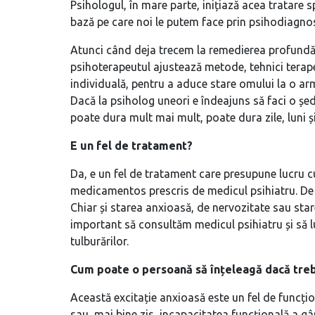
Psihologul, în mare parte, inițiază acea tratare sp
bază pe care noi le putem face prin psihodiagnost
Atunci când deja trecem la remedierea profundă,
psihoterapeutul ajustează metode, tehnici terap
individuală, pentru a aduce stare omului la o a
Dacă la psiholog uneori e îndeajuns să faci o ș
poate dura mult mai mult, poate dura zile, luni și
E un fel de tratament?
Da, e un fel de tratament care presupune lucru c
medicamentos prescris de medicul psihiatru. De 
Chiar și starea anxioasă, de nervozitate sau st
important să consultăm medicul psihiatru și să l
tulburărilor.
Cum poate o persoană să înțeleagă dacă treb
Această excitație anxioasă este un fel de funcți
sau, mai bine zis, incapacitatea funcțională a g