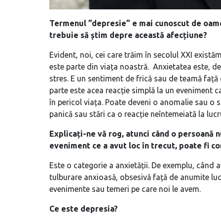
Termenul ”depresie” e mai cunoscut de oameni
trebuie să știm depre această afecțiune?
Evident, noi, cei care trăim în secolul XXI exist
este parte din viața noastră. Anxietatea este, de
stres. E un sentiment de frică sau de teamă față 
parte este acea reacție simplă la un eveniment c
în pericol viața. Poate deveni o anomalie sau o 
panică sau stări ca o reacție neîntemeiată la lucr
Explicați-ne vă rog, atunci când o persoană
eveniment ce a avut loc în trecut, poate fi c
Este o categorie a anxietății. De exemplu, când
tulburare anxioasă, obsesivă față de anumite luc
evenimente sau temeri pe care noi le avem.
Ce este depresia?