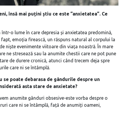
, însă mai puțini știu ce este ”anxietatea”. Ce
ăm într-o lume în care depresia și anxietatea predomină,
 fapt, emoția firească, un răspuns natural al corpului la
de niște evenimente viitoare din viața noastră. În mare
are ne stresează sau la anumite chestii care ne pot pune
stare de durere cronică, atunci când trecem deja spre
urile care ni se întâmplă.
 nu se poate debarasa de gândurile despre un
onsiderată asta stare de anxietate?
 avem anumite gânduri obsesive-este vorba despre o
ruri care ni se întâmplă, față de anumiți oameni,