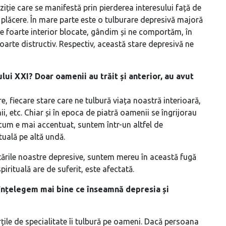
iție care se manifestă prin pierderea interesului față de
plăcere. În mare parte este o tulburare depresivă majoră
le foarte interior blocate, gândim și ne comportăm, în
oarte distructiv. Respectiv, această stare depresivă ne
ui XXI? Doar oamenii au trăit și anterior, au avut
e, fiecare stare care ne tulbură viața noastră interioară,
i, etc. Chiar și în epoca de piatră oamenii se îngrijorau
cum e mai accentuat, suntem într-un altfel de
tuală pe altă undă.
tările noastre depresive, suntem mereu în această fugă
pirituală are de suferit, este afectată.
ă înțelegem mai bine ce înseamnă depresia și
ărțile de specialitate îi tulbură pe oameni. Dacă persoana