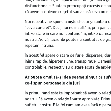
disfuncționale. Suntem preocupați excesiv de anu
că avem probleme cu șeful sau acasă ceva nu ne
Noi repetitiv ne spunem niște chestii și suntem o
”ceva concret”. Deci, noi ne insuflăm, prin pan
într-o stare în care noi confundăm, într-o oareca
nostru. Adică, lucrurile poate nu sunt atât de grav
repetăm întruna.
În acest fel apare o stare de furie, disperare, du
inimă rapide, hipertensiune, transpirație. Oameni
controlabile, respectiv au o stare acută de anxiet
Ar putea omul să-și dea seama singur că sufer
ce-i spun persoanele din jur?
În primul rând este te important să avem o relație
nostru. Să avem o relație foarte apropiată. Primu
sufletul nostru. E la fel cum am avea încă o pers