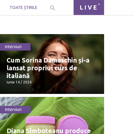
LIVE
I
TOATE ȘTIRILE
Interviuri
Cum Sorina Damaschin și-a
lansat propriul curs de
italiană
iunie 14 / 2024
Interviuri
Cum Sorina Damaschin și-a lansat
propriul curs de italiană
Diana Sîmboteanu produce
iunie 14 / 2024