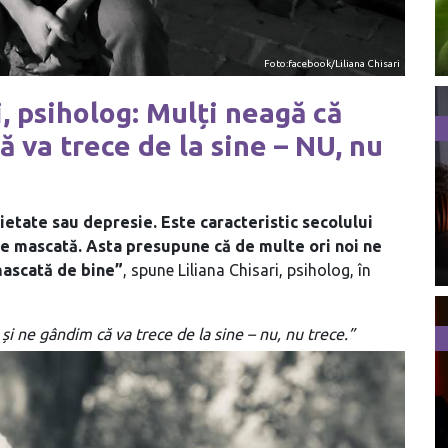
Foto:facebook/Liliana Chisari
, psiholog: Mulți neagă că
ă va trece de la sine – NU, nu
etate sau depresie. Este caracteristic secolului
e mascată. Asta presupune că de multe ori noi ne
mascată de bine”
, spune Liliana Chisari, psiholog, în
 și ne gândim că va trece de la sine – nu, nu trece.”