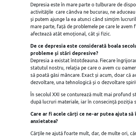
Depresia este în mare parte o tulburare de dispoz
activitățile care cândva ne bucurau, ne aduceau 
și putem ajunge la ea atunci când simțim lucruri
mare parte, față de problemele pe care le avem f
afectează atât emoțional, cât și fizic.
De ce depresia este considerată boala secolul
probleme și stări depresive?
Depresia a existat întotdeauna. Fiecare îngrijorar
statutul nostru, relația pe care o avem cu oameni
să poată găsi mâncare. Exact și acum, doar că a
dezvoltare, una tehnologică și o dezvoltare spiri
În secolul XXI se conturează mult mai profund s
după lucruri materiale, iar în consecință poziția s
Care ar fi acele cărți ce ne-ar putea ajuta s
anxietatea?
Cărțile ne ajută foarte mult, dar, de multe ori, c