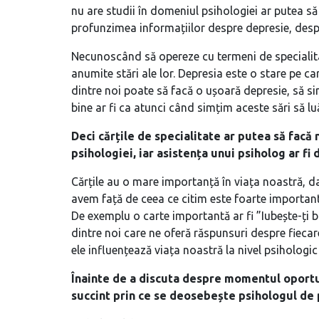
nu are studii în domeniul psihologiei ar putea să 
profunzimea informațiilor despre depresie, despre 
Necunoscând să opereze cu termeni de specialitat
anumite stări ale lor. Depresia este o stare pe car
dintre noi poate să facă o ușoară depresie, să si
bine ar fi ca atunci când simțim aceste sări să 
Deci cărțile de specialitate ar putea să facă 
psihologiei, iar asistența unui psiholog ar fi
Cărțile au o mare importanță în viața noastră, da
avem față de ceea ce citim este foarte important
De exemplu o carte importantă ar fi ”Iubește-ți b
dintre noi care ne oferă răspunsuri despre fiecar
ele influențează viața noastră la nivel psihologic
Înainte de a discuta despre momentul oportu
succint prin ce se deosebește psihologul de