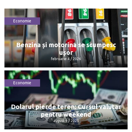
Economie
Benzina și motorina se scumpesc
ușor
februarie 4 / 2026
Economie
Benzina și motorina se scumpesc ușor
februarie 4 / 2026
Dolarul pierde teren: Cursul valutar
pentru weekend
august 9 / 2025