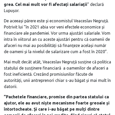
grea. Cel mai mult vor fi afectați salariații
” declară
Lupușor.
De aceeași părere este și economistul Veaceslav Negruță.
Potrivit lui ”în 2021 abia vor veni efectele economice și
financiare ale pandemiei. Vor urma ajustări salariale. Vom
intra în viitorul an cu aceste ajustări pentru că oamenii de
afaceri nu mai au posibilități să finanțeze același număr
de oameni și la nivelul de salarizare cum a fost în 2020”.
Mai mult decât atât, Veaceslav Negruță susține că politica
statului de susținere financiară a oamenilor de afaceri a
fost ineficientă. Crezând promisiunilor făcute de
autorități, unii antreprenori chiar s-au băgat și mai mult în
datorii.
”Pachetele financiare, promise din partea statului ca
ajutor, ele au avut niște mecanisme foarte greoaie și
întortocheate. Și care i-au băgat pe mulți dintre