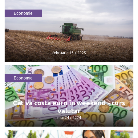
Economie
Dolarul pierde teren: Cursul valutar
pentru weekend
august 9 / 2025
februarie 13 / 2025
Economie
februarie 13 / 2025
Cât va costa euro în weekend - curs
valutar
mai 24 / 2024