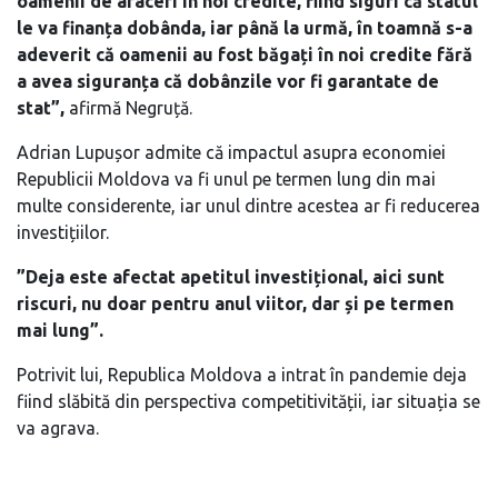
oamenii de afaceri în noi credite, fiind siguri că statul
le va finanța dobânda, iar până la urmă, în toamnă s-a
adeverit că oamenii au fost băgați în noi credite fără
a avea siguranța că dobânzile vor fi garantate de
stat”,
afirmă Negruță.
Adrian Lupușor admite că impactul asupra economiei
Republicii Moldova va fi unul pe termen lung din mai
multe considerente, iar unul dintre acestea ar fi reducerea
investițiilor.
”Deja este afectat apetitul investițional, aici sunt
riscuri, nu doar pentru anul viitor, dar și pe termen
mai lung”.
Potrivit lui, Republica Moldova a intrat în pandemie deja
fiind slăbită din perspectiva competitivității, iar situația se
va agrava.