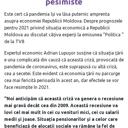
pesimiste
Este cert că pandemia își va lăsa puternic amprenta
asupra economiei Republicii Moldova. Despre prognozele
pentru 2021 privind situația economică a Republicii
Moldova au discutat câțiva experți la emisunea ”Politica ”
de la TV8
Expertul economic Adrian Lupușor susține că situația țării
e una complicată din cauză că această criză, provocată de
pandemia de coronavirus, este suprapusă cu altă criză,
cea a secetei. Este evident că economia țării nu parcurge
cea mai fericită perioadă în acest an, dar efectele se vor
face resimțite în 2021.
”Noi anticipăm că această criză va genera o recesiune
mai gravă decât cea din 2009. Această recesiune va
lovi cel mai mult în cei cu venituri mici, cei cu salarii
medii și joase. Situația pensionarilor și a celor care
beneficiază de alocații sociale va rămâne la fel de