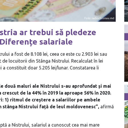
Foto: radiochisinau.md
stria ar trebui să pledeze
 Diferențe salariale
ului a fost de 8.108 lei, ceea ce este cu 2.903 lei sau
e locuitorii din Stânga Nistrului. Recalculat în lei
 a constituit doar 5.205 lei/lunar. Constatarea îi
ele două maluri ale Nistrului s-au aprofundat și mai
 a crescut de la 44% în 2019 la aproape 56% în 2020.
i: 1) ritmul de creștere a salariilor pe ambele
in stânga Nistrului față de leul moldovenesc”,
afirmă
eaptă a Nistrului, salariul a cunoscut cea mai mare