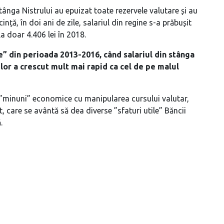
tânga Nistrului au epuizat toate rezervele valutare și au
nță, în doi ani de zile, salariul din regine s-a prăbușit
la doar 4.406 lei în 2018.
e” din perioada 2013-2016, când salariul din stânga
i lor a crescut mult mai rapid ca cel de pe malul
e ”minuni” economice cu manipularea cursului valutar,
t, care se avântă să dea diverse ”sfaturi utile” Băncii
.