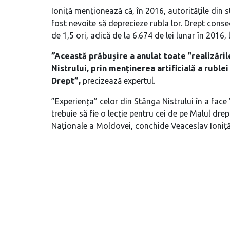
Ioniță menționează că, în 2016, autoritățile din s
fost nevoite să deprecieze rubla lor. Drept conseci
de 1,5 ori, adică de la 6.674 de lei lunar în 2016, 
”Această prăbușire a anulat toate ”realizăril
Nistrului, prin menținerea artificială a ruble
Drept”,
precizează expertul.
”Experiența” celor din Stânga Nistrului în a fac
trebuie să fie o lecție pentru cei de pe Malul drep
Naționale a Moldovei, conchide Veaceslav Ioniță