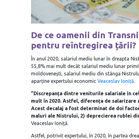
De ce oamenii din Transni
pentru reîntregirea țării?
În anul 2020, salariul mediu lunar în dreapta Nistr
55,8% mai mult decât salariul mediu lunar primit d
moldovenești, salariul mediu din stânga Nistrului
aparține expertului economic
Veaceslav Ioniță
.
”Discrepanța dintre veniturile salariale în c
mult în 2020. Astfel, diferența de salarizare
Acest decalaj a fost determinat de doi factor
maluri ale Nistrului, 2) deprecierea rublei d
Veaceslav Ioniță.
Astfel, potrivit expertului, în 2020, în partea dr