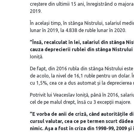
creștere din ultimii 15 ani, înregistrând o majo
2019.
În același timp, în stânga Nistrului, salariul medi
lunar în 2019, la 4.838 de ruble lunar în 2020.
”Însă, recalculat în lei, salariul din stânga Ni
cauza deprecierii rublei din stânga Nistrului
Ioniță.
De fapt, din 2016 rubla din stânga Nistrului este
de acolo, la nivel de 16,1 ruble pentru un dolar.
cu 1,5%, cea ce a dus automat și la deprecierea 
Potrivit lui Veaceslav Ioniță, până în 2016, salari
cel de pe malul drept, însă cu 3 excepții majore.
”E vorba de anii de criză, când autoritățile d
cursul valutar, cea ce pe termen scurt dădea
nimic. Așa a fost în criza din 1998-99, 2009 