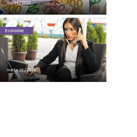
mai 24 / 2024
Economie
Cât va costa euro în weekend -
curs valutar
mai 24 / 2024
martie 26 / 2024
martie 26 / 2024