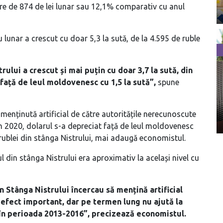
rare de 874 de lei lunar sau 12,1% comparativ cu anul
u lunar a crescut cu doar 5,3 la sută, de la 4.595 de ruble
strului a crescut și mai puțin cu doar 3,7 la sută, din
 față de leul moldovenesc cu 1,5 la sută”,
spune
 menținută artificial de către autoritățile nerecunoscute
 În 2020, dolarul s-a depreciat față de leul moldovenesc
rublei din stânga Nistrului, mai adaugă economistul.
ul din stânga Nistrului era aproximativ la același nivel cu
in Stânga Nistrului încercau să mențină artificial
 efect important, dar pe termen lung nu ajută la
și în perioada 2013-2016”, precizează economistul.