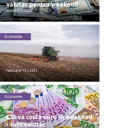
valutar pentru weekend
august 9 / 2025
Economie
Dolarul pierde teren: Cursul
valutar pentru weekend
august 9 / 2025
februarie 13 / 2025
Economie
februarie 13 / 2025
Cât va costa euro în weekend
- curs valutar