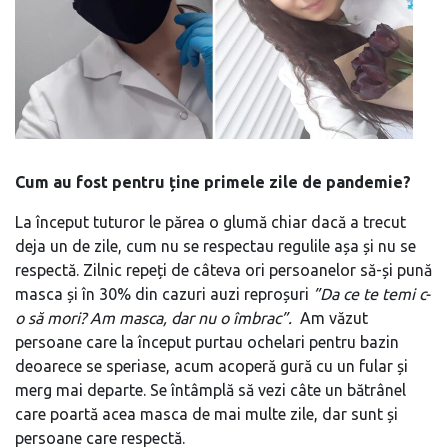
Cum au fost pentru ține primele zile de pandemie?
La început tuturor le părea o glumă chiar dacă a trecut
deja un de zile, cum nu se respectau regulile așa și nu se
respectă. Zilnic repeți de câteva ori persoanelor să-și pună
masca și în 30% din cazuri auzi reproșuri
”Da ce te temi c-
o să mori? Am masca, dar nu o îmbrac”.
Am văzut
persoane care la început purtau ochelari pentru bazin
deoarece se speriase, acum acoperă gură cu un fular și
merg mai departe. Se întâmplă să vezi câte un bătrânel
care poartă acea masca de mai multe zile, dar sunt și
persoane care respectă.