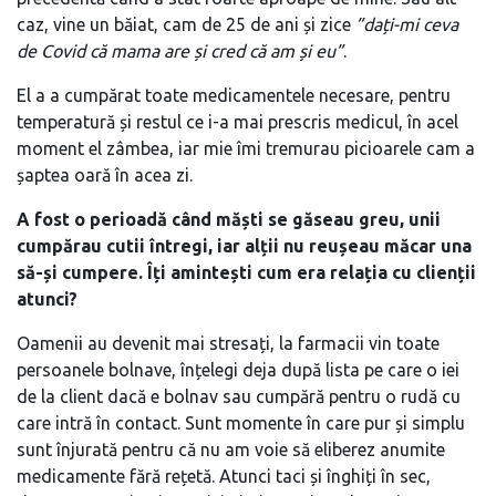
caz, vine un băiat, cam de 25 de ani și zice
”dați-mi ceva
de Covid că mama are și cred că am și eu”
.
El a a cumpărat toate medicamentele necesare, pentru
temperatură și restul ce i-a mai prescris medicul, în acel
moment el zâmbea, iar mie îmi tremurau picioarele cam a
șaptea oară în acea zi.
A fost o perioadă când măști se găseau greu, unii
cumpărau cutii întregi, iar alții nu reușeau măcar una
să-și cumpere. Îți amintești cum era relația cu clienții
atunci?
Oamenii au devenit mai stresați, la farmacii vin toate
persoanele bolnave, înțelegi deja după lista pe care o iei
de la client dacă e bolnav sau cumpără pentru o rudă cu
care intră în contact. Sunt momente în care pur și simplu
sunt înjurată pentru că nu am voie să eliberez anumite
medicamente fără rețetă. Atunci taci și înghiți în sec,