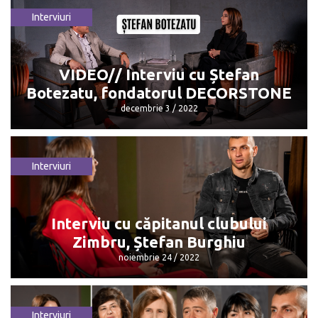
Interviuri
Diana Sîmboteanu produce unt Ghee
acasă
iunie 7 / 2024
VIDEO// Interviu cu Ștefan
Botezatu, fondatorul DECORSTONE
decembrie 3 / 2022
Interviuri
VIDEO// Interviu cu Ștefan Botezatu,
fondatorul DECORSTONE
decembrie 3 / 2022
Interviu cu căpitanul clubului
Zimbru, Ștefan Burghiu
noiembrie 24 / 2022
Interviuri