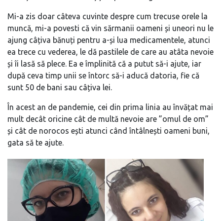
Mi-a zis doar câteva cuvinte despre cum trecuse orele la
muncă, mi-a povesti că vin sărmanii oameni și uneori nu le
ajung câțiva bănuți pentru a-și lua medicamentele, atunci
ea trece cu vederea, le dă pastilele de care au atâta nevoie
și îi lasă să plece. Ea e împlinită că a putut să-i ajute, iar
după ceva timp unii se întorc să-i aducă datoria, fie că
sunt 50 de bani sau câțiva lei.
În acest an de pandemie, cei din prima linia au învățat mai
mult decât oricine cât de multă nevoie are ”omul de om”
și cât de norocos ești atunci când întâlnești oameni buni,
gata să te ajute.