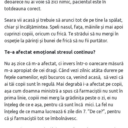
deoarece nu ai voie să zici nimic, pacientul este în
totdeauna corect.
Seara vii acasă și trebuie să arunci tot de pe tine la spălat,
chiar și încălțămintea. Speli nasul, fața, mâinile și mai apoi
cuprinzi copiii, oricum cu frică. Te strădui să nu mergi în
ospeție la părinți și bunei de frică să nu fii purtător.
Te-a afectat emoțional stresul continuu?
Nu aș zice că m-a afectat, ci invers într-o oarecare măsură
m-a apropiat de cei dragi. Când vezi zilnic atâta durere pe
fețele oamenilor, ești bucuros ca, venind acasă, să vezi că
ai tăi copii sunt în regulă. Mai degrabă i-a afectat pe copii,
așa cum doamna ministră a spus că farmaciștii nu sunt în
prima linie, copiii mei merg la grădinița peste o zi, ei nu
înțeleg de ce e așa, pentru că sunt încă mici. La fel nu
înțeleg de ce mama lucrează 6 zile din 7. ”De ce?”, pentru
că și farmaciștii tot se îmbolnăvesc.