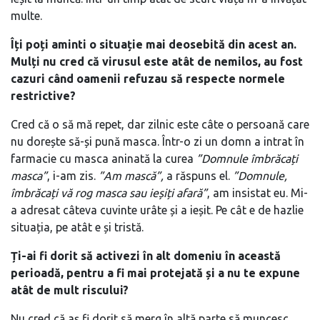
multe.
Îți poți aminti o situație mai deosebită din acest an.
Mulți nu cred că virusul este atât de nemilos, au fost
cazuri când oamenii refuzau să respecte normele
restrictive?
Cred că o să mă repet, dar zilnic este câte o persoană care
nu dorește să-și pună masca. Într-o zi un domn a intrat în
farmacie cu masca aninată la curea
”Domnule îmbrăcați
masca”
, i-am zis.
”Am mască”,
a răspuns el.
”Domnule,
îmbrăcați vă rog masca sau ieșiți afară”
, am insistat eu. Mi-
a adresat câteva cuvinte urâte și a ieșit. Pe cât e de hazlie
situația, pe atât e și tristă.
Ți-ai fi dorit să activezi în alt domeniu în această
perioadă, pentru a fi mai protejată și a nu te expune
atât de mult riscului?
Nu cred că aș fi dorit să merg în altă parte să muncesc,