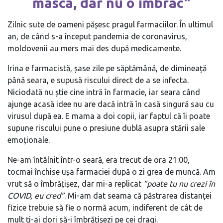
masca, dar nu o îmbrac”
Zilnic sute de oameni pășesc pragul farmaciilor. În ultimul
an, de când s-a început pandemia de coronavirus,
moldovenii au mers mai des după medicamente.
Irina e farmacistă, șase zile pe săptămână, de dimineață
până seara, e supusă riscului direct de a se infecta.
Niciodată nu știe cine intră în farmacie, iar seara când
ajunge acasă idee nu are dacă intră în casă singură sau cu
virusul după ea. E mama a doi copii, iar faptul că îi poate
supune riscului pune o presiune dublă asupra stării sale
emoționale.
Ne-am întâlnit într-o seară, era trecut de ora 21:00,
tocmai închise ușa farmaciei după o zi grea de muncă. Am
vrut să o îmbrățișez, dar mi-a replicat
”poate tu nu crezi în
COVID, eu cred”
. Mi-am dat seama că păstrarea distanței
fizice trebuie să fie o normă acum, indiferent de cât de
mult ți-ai dori să-i îmbrățișezi pe cei dragi.