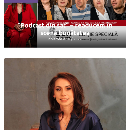
Interviu cu căpitanul clubului Zimbru,
Ștefan Burghiu
noiembrie 24 / 2022
”Podcast din sat” – readucem în
scenă bunătatea
noiembrie 18 / 2022
”Podcast din sat” – readucem în scenă
bunătatea
noiembrie 18 / 2022