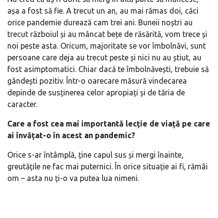
așa a fost să fie. A trecut un an, au mai rămas doi, căci
orice pandemie durează cam trei ani. Buneii noștri au
trecut războiul și au mâncat bețe de răsărită, vom trece și
noi peste asta. Oricum, majoritate se vor îmbolnăvi, sunt
persoane care deja au trecut peste și nici nu au știut, au
fost asimptomatici. Chiar dacă te îmbolnăvești, trebuie să
gândești pozitiv. Într-o oarecare măsură vindecarea
depinde de susținerea celor apropiați și de tăria de
caracter.
Care a fost cea mai importantă lecție de viață pe care
ai învățat-o în acest an pandemic?
Orice s-ar întâmplă, ține capul sus și mergi înainte,
greutățile ne fac mai puternici. În orice situație ai fi, rămâi
om – asta nu ți-o va putea lua nimeni.