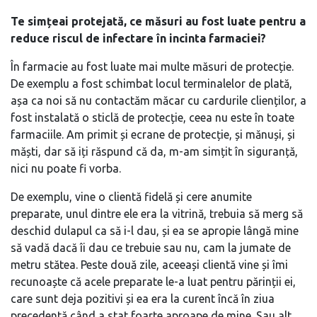
Te simțeai protejată, ce măsuri au fost luate pentru a
reduce riscul de infectare în incinta farmaciei?
În farmacie au fost luate mai multe măsuri de protecție.
De exemplu a fost schimbat locul terminalelor de plată,
așa ca noi să nu contactăm măcar cu cardurile clienților, a
fost instalată o sticlă de protecție, ceea nu este în toate
farmaciile. Am primit și ecrane de protecție, și mănuși, și
măști, dar să iți răspund că da, m-am simțit în siguranță,
nici nu poate fi vorba.
De exemplu, vine o clientă fidelă și cere anumite
preparate, unul dintre ele era la vitrină, trebuia să merg să
deschid dulapul ca să i-l dau, și ea se apropie lângă mine
să vadă dacă îi dau ce trebuie sau nu, cam la jumate de
metru stătea. Peste două zile, aceeași clientă vine și îmi
recunoaște că acele preparate le-a luat pentru părinții ei,
care sunt deja pozitivi și ea era la curent încă în ziua
precedentă când a stat foarte aproape de mine. Sau alt