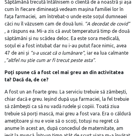
Săptămână trecută întâlnisem o clientă de a noastră și așa
cum în fiecare dimineață vedeam mașina familiei lor în
fața farmaciei, am întrebat-o unde este soțul dumneaei
căci nu îl văzusem cam de două luni.
”A decedat de covid”
, a răspuns ea. Mi-a zis că avut temperatură timp de două
săptămâni și nu scădea deloc. Ea este sora medicală,
soțul ei a fost intubat dar nu i-au putut face nimic, avea
47 de ani și
”s-a uscat că o lumânare”
, iar ea lua calmante
,
”altfel nu știe cum ar fi trecut peste asta”
.
Poți spune că a fost cel mai greu an din activitatea
ta? Dacă da, de ce?
A fost un an foarte greu. La serviciu trebuie să zâmbești,
chiar dacă e greu. Ieșind după ușa farmaciei, la fel trebuie
să zâmbești ca să nu vadă rudele și copiii. Toată ziua
trebuie să porți mască, mai greu a fost vara. Era o căldură
amețitoare și nu e voie să o scoți, totuși nu regret că
anume în acest an, după concediul de maternitate, am
ieșit la muncă. Într-un timp atât de scurt viața m-a învățat