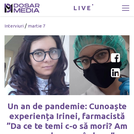
LIVE
/
Interviuri
martie 7
Un an de pandemie: Cunoaște
experiența Irinei, farmacistă
”Da ce te temi c-o să mori? Am