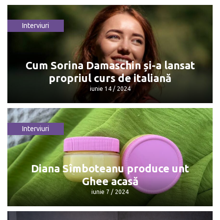
Interviuri
Cum Sorina Damaschin și-a lansat
propriul curs de italiană
iunie 14 / 2024
Interviuri
Cum Sorina Damaschin și-a lansat
propriul curs de italiană
iunie 14 / 2024
Diana Sîmboteanu produce unt
Ghee acasă
iunie 7 / 2024