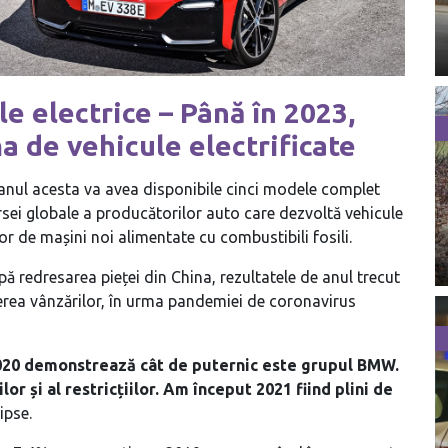
 electrice – Până în 2023,
a de vehicule electrificate
nul acesta va avea disponibile cinci modele complet
rsei globale a producătorilor auto care dezvoltă vehicule
lor de mașini noi alimentate cu combustibili fosili.
ă redresarea pieței din China, rezultatele de anul trecut
ăderea vânzărilor, în urma pandemiei de coronavirus
2020 demonstrează cât de puternic este grupul BMW.
or și al restricțiilor. Am început 2021 fiind plini de
ipse.