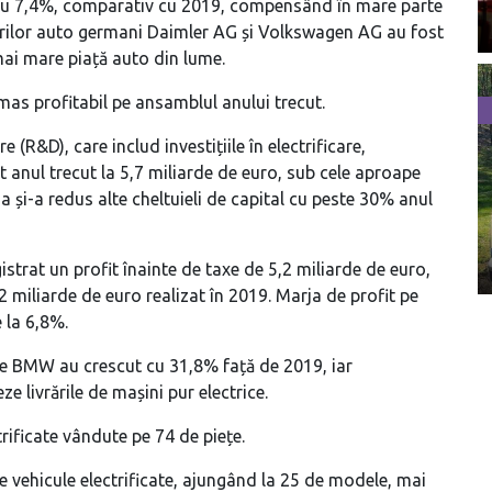
 cu 7,4%, comparativ cu 2019, compensând în mare parte
ătorilor auto germani Daimler AG și Volkswagen AG au fost
 mai mare piață auto din lume.
as profitabil pe ansamblul anului trecut.
R&D), care includ investițiile în electrificare,
 anul trecut la 5,7 miliarde de euro, sub cele aproape
 și-a redus alte cheltuieli de capital cu peste 30% anul
strat un profit înainte de taxe de 5,2 miliarde de euro,
 miliarde de euro realizat în 2019. Marja de profit pe
 la 6,8%.
 ale BMW au crescut cu 31,8% față de 2019, iar
e livrările de mașini pur electrice.
ificate vândute pe 74 de piețe.
vehicule electrificate, ajungând la 25 de modele, mai