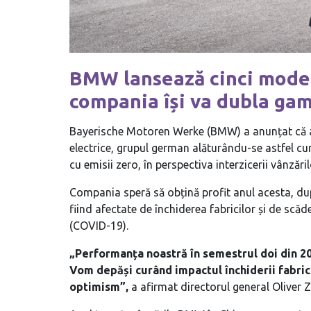
BMW lansează cinci modele
compania își va dubla gam
Bayerische Motoren Werke (BMW) a anunțat că a
electrice, grupul german alăturându-se astfel cu
cu emisii zero, în perspectiva interzicerii vânzări
Compania speră să obțină profit anul acesta, dup
fiind afectate de închiderea fabricilor și de sc
(COVID-19).
„Performanța noastră în semestrul doi din 
Vom depăși curând impactul închiderii fabricil
optimism”,
a afirmat directorul general Oliver Z