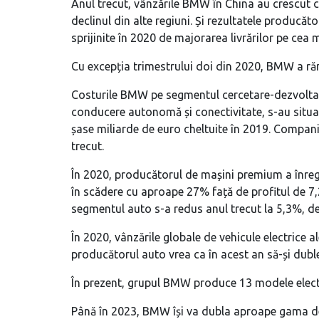
Anul trecut, vânzările BMW în China au crescut
declinul din alte regiuni. Și rezultatele produc
sprijinite în 2020 de majorarea livrărilor pe cea
Cu excepția trimestrului doi din 2020, BMW a răm
Costurile BMW pe segmentul cercetare-dezvoltare (
conducere autonomă și conectivitate, s-au situat
șase miliarde de euro cheltuite în 2019. Compania
trecut.
În 2020, producătorul de mașini premium a înregi
în scădere cu aproape 27% față de profitul de 7,2
segmentul auto s-a redus anul trecut la 5,3%, de
În 2020, vânzările globale de vehicule electrice
producătorul auto vrea ca în acest an să-și dublez
În prezent, grupul BMW produce 13 modele electr
Până în 2023, BMW își va dubla aproape gama de 