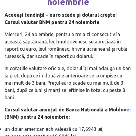
noiembrie
Aceeași tendință – euro scade și dolarul crește:
Cursul valutar BNM pentru 24 noiembrie
Miercuri, 24 noiembrie, pentru a treia zi consecutiv în
această săptămână, leul moldovenesc se apreciază în
raport cu euro, leul românesc, hrivna ucraineană și rubla
rusească, dar scade în raport cu dolarul.
În cotațiile valutare oficiale, dolarul îți mai adaugă un ban
la preț, după ce în două zile anterioare se scumpise cu
mai mult de 3 bani. Prețul euro scade cu mai mult de 3
bani, după ce luni și marți se ieftinise în total cu peste 8
bani.
Cursul valutar anunțat de Banca Națională a Moldov
ei
(
BNM) pentru 24 noiembrie:
un dolar american echivalează cu 17,6943 lei,