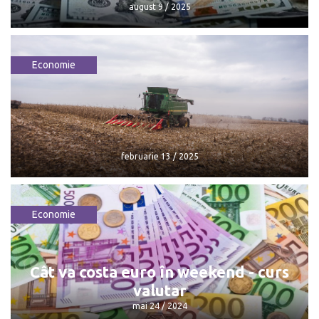
august 9 / 2025
Economie
Dolarul pierde teren: Cursul valutar
pentru weekend
august 9 / 2025
februarie 13 / 2025
Economie
februarie 13 / 2025
Cât va costa euro în weekend - curs
valutar
mai 24 / 2024