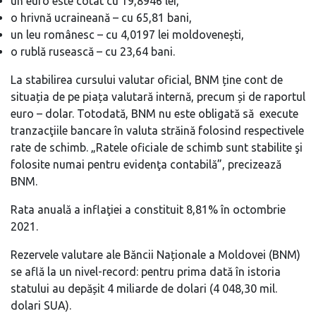
un euro este cotat cu 19,8946 lei,
o hrivnă ucraineană – cu 65,81 bani,
un leu românesc – cu 4,0197 lei moldovenești,
o rublă rusească – cu 23,64 bani.
La stabilirea cursului valutar oficial, BNM ține cont de
situația de pe piața valutară internă, precum și de raportul
euro – dolar. Totodată, BNM nu este obligată să execute
tranzacţiile bancare în valuta străină folosind respectivele
rate de schimb. „Ratele oficiale de schimb sunt stabilite şi
folosite numai pentru evidenţa contabilă”, precizează
BNM.
Rata anuală a inflaţiei a constituit 8,81% în octombrie
2021.
Rezervele valutare ale Băncii Naționale a Moldovei (BNM)
se află la un nivel-record: pentru prima dată în istoria
statului au depășit 4 miliarde de dolari (4 048,30 mil.
dolari SUA).