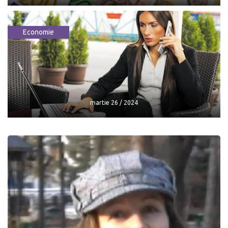
Economie
Cât va costa euro în weekend - curs
valutar
mai 24 / 2024
martie 26 / 2024
martie 26 / 2024