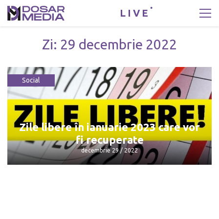
LIVE
Zi:
29 decembrie 2022
Social
Zile libere în ianuarie 2023 care vor
fi recuperate
decembrie 29 / 2022
Zile libere în ianuarie 2023 care vor fi
recuperate