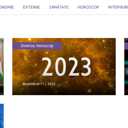
ONOMIE
EXTERNE
SĂNĂTATE
HOROSCOP
INTERVIUR
Diverse
,
Horoscop
decembrie 17 / 2022
decembrie 17 / 2022