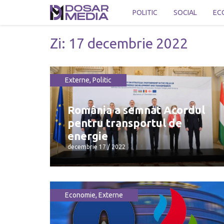
POLITIC
SOCIAL
EC
Zi:
17 decembrie 2022
Externe
,
Politic
România a semnat Acordul
pentru transportul de
energie
decembrie 17 / 2022
Economie
,
Externe
România a semnat Acordul
pentru transportul de energie