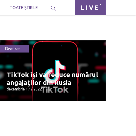
LIVE
I
TOATE ȘTIRILE
Diverse
TikTok îşi va reduce numărul
angajaţilor din Rusia
decembrie 17 / 2022
TikTok îşi va reduce numărul
angajaţilor din Rusia