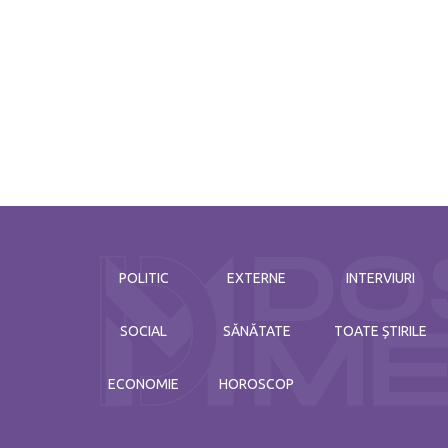
Leul oricum este vedeta zilei
noiembrie 29 / 2021
POLITIC
EXTERNE
INTERVIURI
SOCIAL
SĂNĂTATE
TOATE ȘTIRILE
ECONOMIE
HOROSCOP