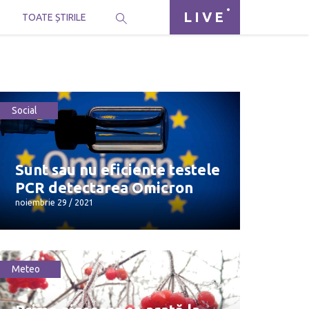
LIVE
I
TOATE ȘTIRILE
Social
Sunt sau nu eficiente testele
PCR detectarea Omicron
noiembrie 29 / 2021
Meteo
Sunt sau nu eficiente testele PCR
detectarea Omicron