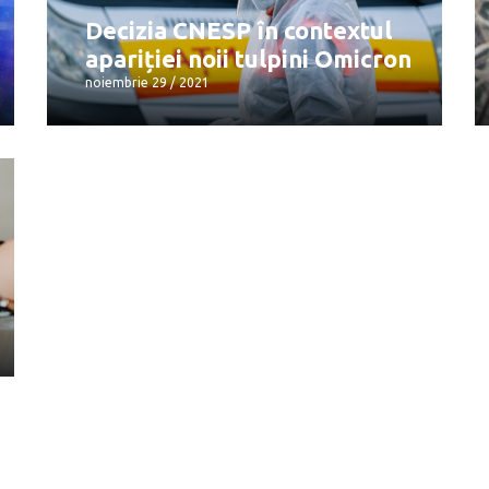
noiembrie 29 / 2021
Decizia CNESP în contextul
apariției noii tulpini Omicron
noiembrie 29 / 2021
Decizia CNESP în contextul
apariției noii tulpini Omicron
noiembrie 29 / 2021