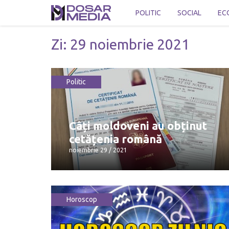
POLITIC
SOCIAL
EC
Zi:
29 noiembrie 2021
Politic
Câți moldoveni au obținut
cetățenia română
noiembrie 29 / 2021
Horoscop
Câți moldoveni au obținut
cetățenia română