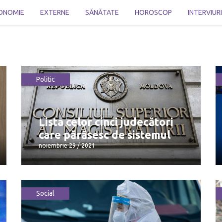
ONOMIE
EXTERNE
SĂNĂTATE
HOROSCOP
INTERVIUR
Politic
Lista celor cinci judecători
care părăsesc de sistemul
noiembrie 29 / 2021
Social
Lista celor cinci judecători care
părăsesc de sistemul