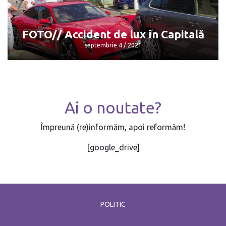
septembrie 4 / 2021
FOTO// Accident de lux în Capitală
septembrie 4 / 2021
Ai o noutate?
FOTO// Accident de lux în Capitală
septembrie 4 / 2021
Împreună (re)informăm, apoi reformăm!
[google_drive]
POLITIC