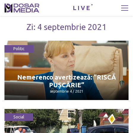
LIVE
Zi:
4 septembrie 2021
Politic
Nemerenco avertizează: ”RISCĂ
PUȘCĂRIE”
septembrie 4 / 2021
Social
Nemerenco avertizează: ”RISCĂ
PUȘCĂRIE”