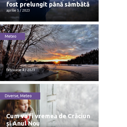
fost prelungit până sâmbătă
aprilie 5 / 2023
Meteo
Codul galben de înghețuri a fost
prelungit până sâmbătă
aprilie 5 / 2023
februarie 4 / 2023
Diverse
,
Meteo
februarie 4 / 2023
Cum va fi vremea de Crăciun
și Anul Nou