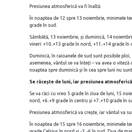
Presiunea atmosferică va fi înaltă.
În noaptea de 12 spre 13 noiembrie, minimele term
grade în sud.
Sâmbătă, 13 noiembrie, și duminică, 14 noiembri
vineri: +10..+13 grade în nord, +11..+14 grade în 
Duminică, în raioanele de sud sunt posibile ploi,
asemenea, vântul se va înteți – va avea o viteză 
noaptea spre duminică și în cea spre luni nu sunt
Se răcește de luni, iar presiunea atmosferică
Se va răci cu vreo 5 grade în ziua de luni, 15 n
nord, +6..+9 grade în centru și +7..+10 grade în s
Presiunea atmosferică va crește, iar vântul va s
În noaptea de 15 spre 16 noiembrie, minimele te
grade Celsius în nord și -3..-6 în sud. Ziua de ma