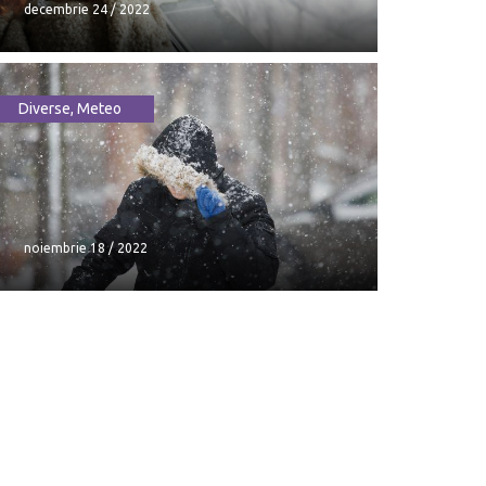
decembrie 24 / 2022
Diverse
,
Meteo
Cum va fi vremea de Crăciun și
Anul Nou
decembrie 24 / 2022
noiembrie 18 / 2022
noiembrie 18 / 2022