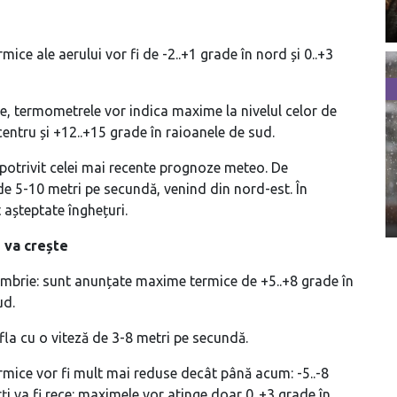
ice ale aerului vor fi de -2..+1 grade în nord și 0..+3
e, termometrele vor indica maxime la nivelul celor de
centru și +12..+15 grade în raioanele de sud.
 potrivit celei mai recente prognoze meteo. De
de 5-10 metri pe secundă, venind din nord-est. În
 așteptate înghețuri.
 va crește
oiembrie: sunt anunțate maxime termice de +5..+8 grade în
ud.
ufla cu o viteză de 3-8 metri pe secundă.
rmice vor fi mult mai reduse decât până acum: -5..-8
rți va fi rece: maximele vor atinge doar 0..+3 grade în