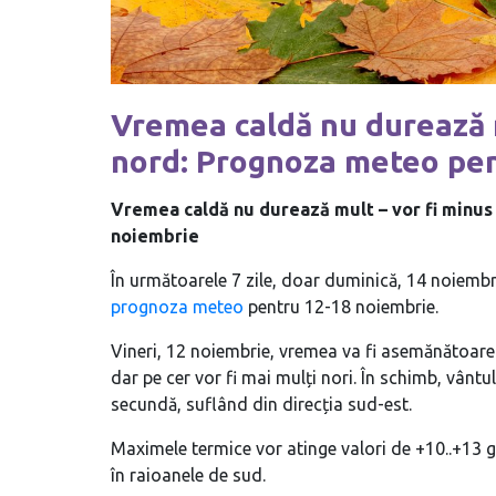
Vremea caldă nu durează m
nord: Prognoza meteo pen
Vremea caldă nu durează mult – vor fi minus
noiembrie
În următoarele 7 zile, doar duminică, 14 noiembri
prognoza meteo
pentru 12-18 noiembrie.
Vineri, 12 noiembrie, vremea va fi asemănătoare c
dar pe cer vor fi mai mulți nori. În schimb, vântu
secundă, suflând din direcția sud-est.
Maximele termice vor atinge valori de +10..+13 g
în raioanele de sud.