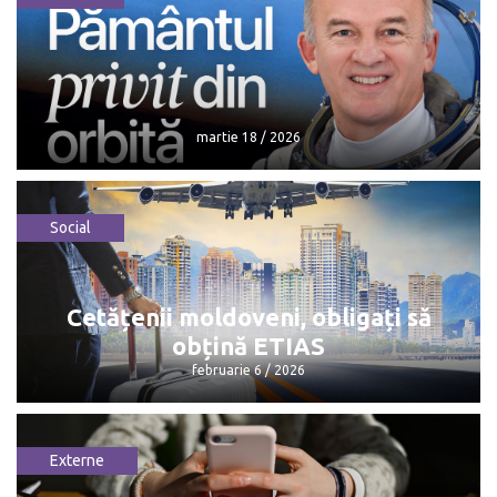
martie 18 / 2026
Social
martie 18 / 2026
Cetățenii moldoveni, obligați să
obțină ETIAS
februarie 6 / 2026
Externe
Cetățenii moldoveni, obligați să obțină