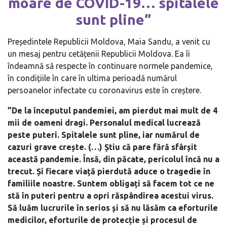
moare de COVID-19… spitalele
sunt pline”
Președintele Republicii Moldova, Maia Sandu, a venit cu
un mesaj pentru cetățenii Republicii Moldova. Ea îi
îndeamnă să respecte în continuare normele pandemice,
în condițiile în care în ultima perioadă numărul
persoanelor infectate cu coronavirus este în creștere.
”De la începutul pandemiei, am pierdut mai mult de 4
mii de oameni dragi. Personalul medical lucrează
peste puteri. Spitalele sunt pline, iar numărul de
cazuri grave crește. (…) Știu că pare fără sfârșit
această pandemie. Însă, din păcate, pericolul încă nu a
trecut. Și fiecare viață pierdută aduce o tragedie în
familiile noastre. Suntem obligați să facem tot ce ne
stă în puteri pentru a opri răspândirea acestui virus.
Să luăm lucrurile în serios și să nu lăsăm ca eforturile
medicilor, eforturile de protecție și procesul de