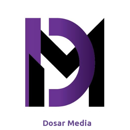
Cod galben de polei și ghețuș
februarie 4 / 2026
Dosar Media