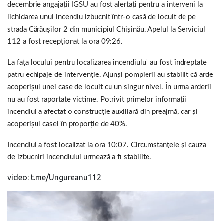
decembrie angajaţii IGSU au fost alertaţi pentru a interveni la
lichidarea unui incendiu izbucnit într-o casă de locuit de pe
strada Cărăuşilor 2 din municipiul Chişinău. Apelul la Serviciul
112 a fost recepţionat la ora 09:26.
La faţa locului pentru localizarea incendiului au fost îndreptate
patru echipaje de intervenţie. Ajunşi pompierii au stabilit că arde
acoperişul unei case de locuit cu un singur nivel. În urma arderii
nu au fost raportate victime.
Potrivit primelor informaţii
incendiul a afectat o construcţie auxiliară din preajmă, dar şi
acoperişul casei în proporţie de 40%.
Incendiul a fost localizat la ora 10:07. Circumstanţele şi cauza
de izbucniri incendiului urmează a fi stabilite.
video: t.me/Ungureanu112