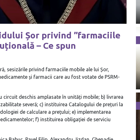
idului Șor privind ”farmaciile
tuțională – Ce spun
, sesizările privind farmaciile mobile ale lui Șor,
 medicamente și farmacii care au fost votate de PSRM-
 circuit deschis amplasate în unități mobile; b) livrarea
bilitate severă; c) instituirea Catalogului de prețuri la
ogiei de calculare a prețului; e) implementarea
dicamentelor; f) instituirea obligației de serviciu
nica Babuc, Pavel Filip, Alexandru Jizdan, Ghenadie