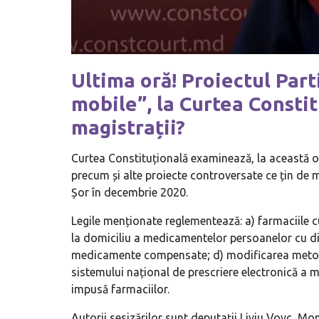
Ultima oră! Proiectul Part
mobile”, la Curtea Consti
magistrații?
Curtea Constituțională examinează, la această oră
precum și alte proiecte controversate ce țin de
Șor în decembrie 2020.
Legile menționate reglementează: a) farmaciile cu
la domiciliu a medicamentelor persoanelor cu diza
medicamente compensate; d) modificarea metodol
sistemului național de prescriere electronică a me
impusă farmaciilor.
Autorii sesizărilor sunt deputații Liviu Vovc, Mo