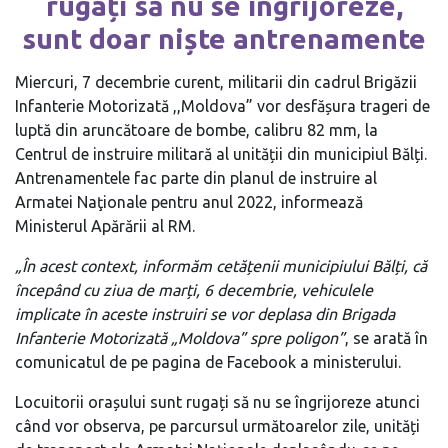
rugați să nu se îngrijoreze,
sunt doar niște antrenamente
Miercuri, 7 decembrie curent, militarii din cadrul Brigăzii
Infanterie Motorizată ,,Moldova” vor desfășura trageri de
luptă din aruncătoare de bombe, calibru 82 mm, la
Centrul de instruire militară al unității din municipiul Bălți.
Antrenamentele fac parte din planul de instruire al
Armatei Naţionale pentru anul 2022, informează
Ministerul Apărării al RM.
„În acest context, informăm cetățenii municipiului Bălți, că
începând cu ziua de marți, 6 decembrie, vehiculele
implicate în aceste instruiri se vor deplasa din Brigada
Infanterie Motorizată „Moldova” spre poligon”
, se arată în
comunicatul de pe pagina de Facebook a ministerului.
Locuitorii orașului sunt rugați să nu se îngrijoreze atunci
când vor observa, pe parcursul următoarelor zile, unități