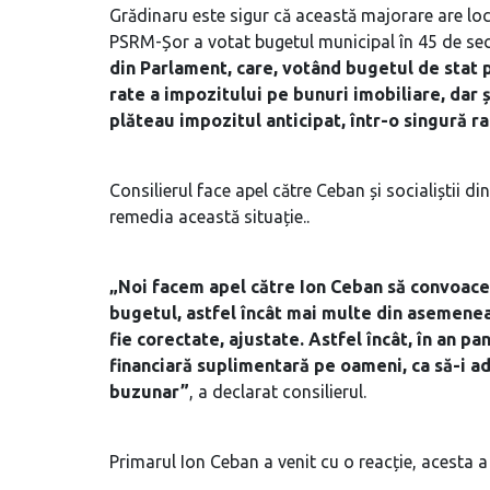
Grădinaru este sigur că această majorare are lo
PSRM-Șor a votat bugetul municipal în 45 de sec
din Parlament, care, votând bugetul de stat p
rate a impozitului pe bunuri imobiliare, dar
plăteau impozitul anticipat, într-o singură ra
Consilierul face apel către Ceban și socialiștii 
remedia această situație..
„Noi facem apel către Ion Ceban să convoace
bugetul, astfel încât mai multe din asemenea 
fie corectate, ajustate. Astfel încât, în an
financiară suplimentară pe oameni, ca să-i a
buzunar”
, a declarat consilierul.
Primarul Ion Ceban a venit cu o reacție, acesta a