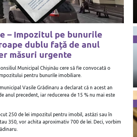
le – Impozitul pe bunurile
proape dublu față de anul
cer măsuri urgente
 Consiliul Municipal Chișinău cere să fie convocată o
pozitului pentru bunurile imobiliare.
l municipal Vasile Grădinaru a declarat că n acest an
 de anul precedent, iar reducerea de 15 % nu mai este
cut 250 de lei impozitul pentru imobil, astăzi sau în
itau 350, vor achita aproximativ 700 de lei. Deci, vorbim
ădinaru.