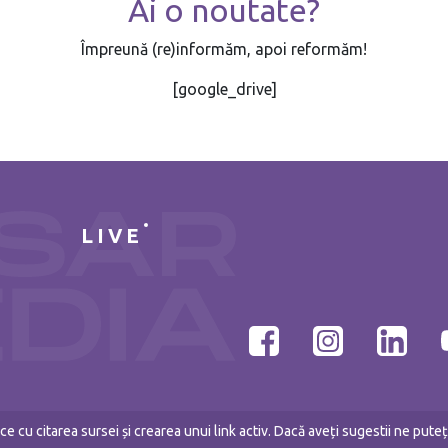
Ai o noutate?
Împreună (re)informăm, apoi reformăm!
[google_drive]
LIVE
e cu citarea sursei și crearea unui link activ. Dacă aveți sugestii ne put