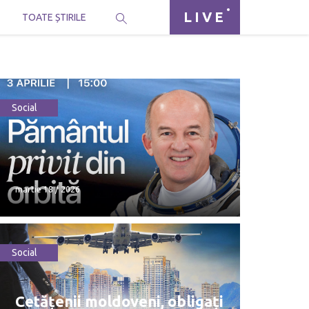
LIVE
I
TOATE ȘTIRILE
Social
martie 18 / 2026
Social
martie 18 / 2026
Cetățenii moldoveni, obligați