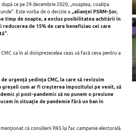
c după ce pe 29 decembrie 2020, „noaptea, coaliția
unde”. Este vorba de o decizie a
„alianței PSRM-Șor,
e timp de noapte, a exclus posibilitatea achitării în
 și reducerea de 15% de care beneficiau cei care
tă”.
din CMC ca în al doisprezecelea ceas să facă ceva pentru a
 de urgență ședința CMC, la care să revizuim
greșeli cum ar fi creșterea impozitului pe venit, să
 pandemic și post-pandemic să nu punem o presiune
ducem în situație de pandemie fără un ban în
 menționat că consilierii PAS își fac campanie electorală.