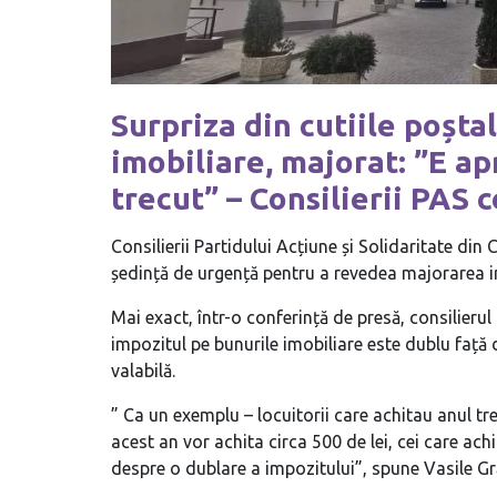
Surpriza din cutiile poșta
imobiliare, majorat: ”E a
trecut” – Consilierii PAS 
Consilierii Partidului Acțiune și Solidaritate din
ședință de urgență pentru a revedea majorarea im
Mai exact, într-o conferință de presă, consilieru
impozitul pe bunurile imobiliare este dublu față
valabilă.
” Ca un exemplu – locuitorii care achitau anul tre
acest an vor achita circa 500 de lei, cei care ach
despre o dublare a impozitului”, spune Vasile Gr