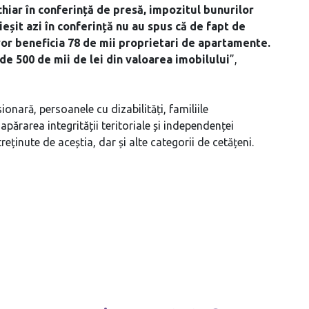
 chiar în conferință de presă, impozitul bunurilor
ieșit azi în conferință nu au spus că de fapt de
vor beneficia 78 de mii proprietari de apartamente.
de 500 de mii de lei din valoarea imobilului
”,
onară, persoanele cu dizabilități, familiile
 apărarea integrității teritoriale și independenței
eținute de aceștia, dar și alte categorii de cetățeni.