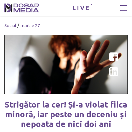
LIVE
/
Social
martie 27
Strigător la cer! Și-a violat fiica
minoră, iar peste un deceniu și
nepoata de nici doi ani