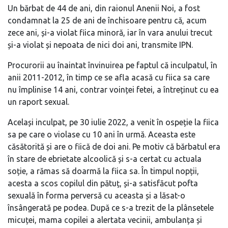
Un bărbat de 44 de ani, din raionul Anenii Noi, a fost
condamnat la 25 de ani de închisoare pentru că, acum
zece ani, și-a violat fiica minoră, iar în vara anului trecut
și-a violat și nepoata de nici doi ani, transmite IPN.
Procurorii au înaintat învinuirea pe faptul că inculpatul, în
anii 2011-2012, în timp ce se afla acasă cu fiica sa care
nu împlinise 14 ani, contrar voinței fetei, a întreținut cu ea
un raport sexual.
Același inculpat, pe 30 iulie 2022, a venit în ospeție la fiica
sa pe care o violase cu 10 ani în urmă. Aceasta este
căsătorită și are o fiică de doi ani. Pe motiv că bărbatul era
în stare de ebrietate alcoolică și s-a certat cu actuala
soție, a rămas să doarmă la fiica sa. În timpul nopții,
acesta a scos copilul din pătuț, și-a satisfăcut pofta
sexuală în forma perversă cu aceasta și a lăsat-o
însângerată pe podea. După ce s-a trezit de la plânsetele
micuței, mama copilei a alertata vecinii, ambulanța și