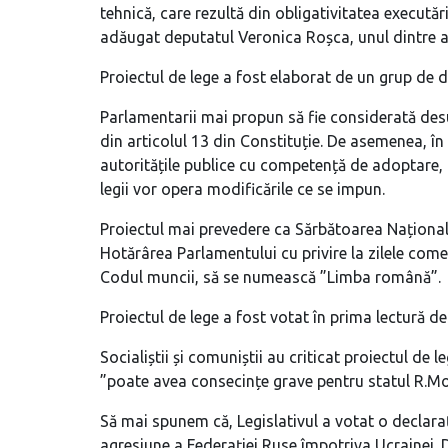
tehnică, care rezultă din obligativitatea executăr
adăugat deputatul Veronica Roșca, unul dintre au
Proiectul de lege a fost elaborat de un grup de de
Parlamentarii mai propun să fie considerată desu
din articolul 13 din Constituție. De asemenea, în 
autoritățile publice cu competență de adoptare,
legii vor opera modificările ce se impun.
Proiectul mai prevedere ca Sărbătoarea Național
Hotărârea Parlamentului cu privire la zilele comem
Codul muncii, să se numească ”Limba română”.
Proiectul de lege a fost votat în prima lectură d
Socialiștii și comuniștii au criticat proiectul 
”poate avea consecințe grave pentru statul R.M
Să mai spunem că, Legislativul a votat o declara
agresiune a Federației Ruse împotriva Ucrainei. 