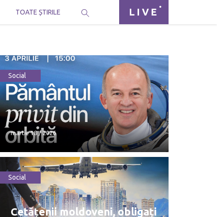
LIVE
I
TOATE ȘTIRILE
Social
martie 18 / 2026
Social
martie 18 / 2026
Cetățenii moldoveni, obligați