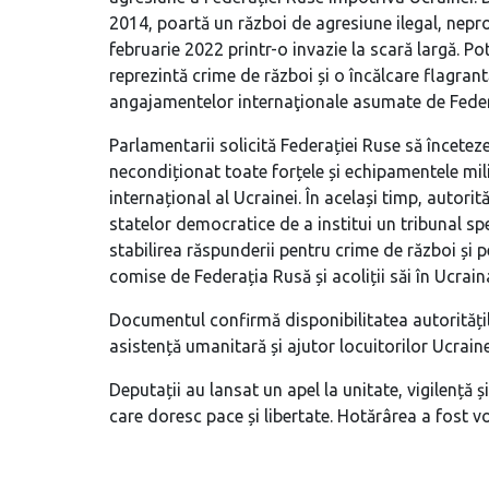
2014, poartă un război de agresiune ilegal, nepro
februarie 2022 printr-o invazie la scară largă. Po
reprezintă crime de război și o încălcare flagrantă
angajamentelor internaţionale asumate de Feder
Parlamentarii solicită Federației Ruse să înceteze 
necondiționat toate forțele și echipamentele milit
internațional al Ucrainei. În același timp, autori
statelor democratice de a institui un tribunal sp
stabilirea răspunderii pentru crime de război și 
comise de Federația Rusă și acoliții săi în Ucrain
Documentul confirmă disponibilitatea autorități
asistență umanitară și ajutor locuitorilor Ucrain
Deputații au lansat un apel la unitate, vigilență 
care doresc pace și libertate. Hotărârea a fost v