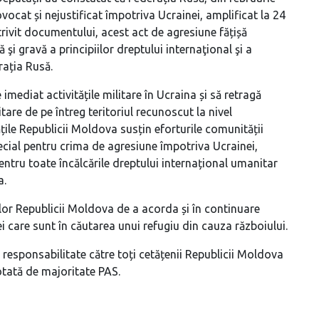
vocat și nejustificat împotriva Ucrainei, amplificat la 24
trivit documentului, acest act de agresiune fățișă
 şi gravă a principiilor dreptului internaţional şi a
ația Rusă.
imediat activitățile militare în Ucraina și să retragă
are de pe întreg teritoriul recunoscut la nivel
tățile Republicii Moldova susțin eforturile comunității
ecial pentru crima de agresiune împotriva Ucrainei,
pentru toate încălcările dreptului internațional umanitar
a.
lor Republicii Moldova de a acorda și în continuare
ei care sunt în căutarea unui refugiu din cauza războiului.
și responsabilitate către toți cetățenii Republicii Moldova
otată de majoritate PAS.