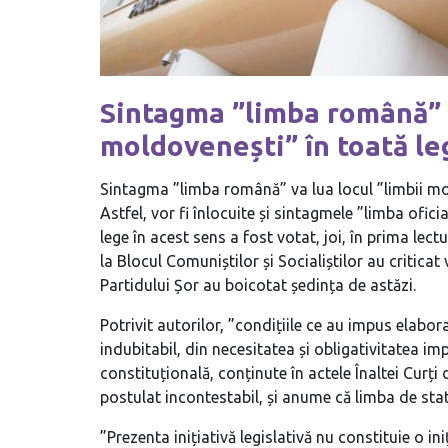
Sintagma ”limba română” v
moldovenești” în toată le
Sintagma ”limba română” va lua locul ”limbii mol
Astfel, vor fi înlocuite și sintagmele ”limba ofic
lege în acest sens a fost votat, joi, în prima lect
la Blocul Comuniștilor și Socialiștilor au criticat
Partidului Șor au boicotat ședința de astăzi.
Potrivit autorilor, ”condițiile ce au impus elabor
indubitabil, din necesitatea și obligativitatea i
constituțională, conținute în actele Înaltei Curți
postulat incontestabil, și anume că limba de st
”Prezenta inițiativă legislativă nu constituie o in