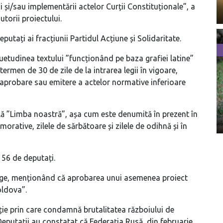
ii și/sau implementării actelor Curții Constituționale”, a
torii proiectului.
putați ai fracțiunii Partidul Acțiune și Solidaritate.
etudinea textului ”funcționând pe baza grafiei latine”
termen de 30 de zile de la intrarea legii în vigoare,
 aprobare sau emitere a actelor normative inferioare
ă ”Limba noastră”, așa cum este denumită în prezent în
orative, zilele de sărbătoare și zilele de odihnă și în
e 56 de deputați.
de lege, menționând că aprobarea unui asemenea proiect
oldova”.
ție prin care condamnă brutalitatea războiului de
Deputații au constatat că Federația Rusă, din februarie