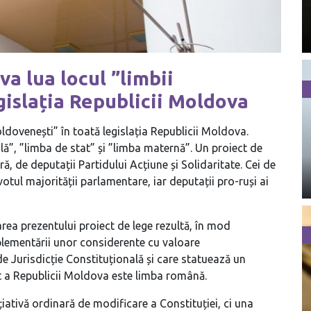
a lua locul ”limbii
gislația Republicii Moldova
dovenești” în toată legislația Republicii Moldova.
ială”, ”limba de stat” și ”limba maternă”. Un proiect de
ură, de deputații Partidului Acțiune și Solidaritate. Cei de
 votul majorității parlamentare, iar deputații pro-ruși ai
area prezentului proiect de lege rezultă, în mod
mplementării unor considerente cu valoare
 de Jurisdicție Constituțională și care statuează un
at a Republicii Moldova este limba română.
ițiativă ordinară de modificare a Constituției, ci una