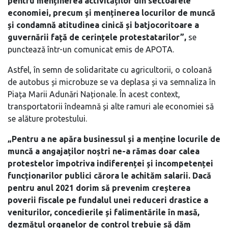
pentru menținerea activităților din sectoarele
economiei, precum și menținerea locurilor de muncă
și condamnă atitudinea cinică și batjocoritoare a
guvernării față de cerințele protestatarilor”,
se
punctează într-un comunicat emis de APOTA.
Astfel, în semn de solidaritate cu agricultorii, o coloană
de autobus și microbuze se va deplasa și va semnaliza în
Piața Marii Adunări Naționale. În acest context,
transportatorii îndeamnă și alte ramuri ale economiei să
se alăture protestului.
„Pentru a ne apăra businessul și a menține locurile de
muncă a angajaților noștri ne-a rămas doar calea
protestelor împotriva indiferenței și incompetenței
funcționarilor publici cărora le achităm salarii. Dacă
pentru anul 2021 dorim să prevenim creșterea
poverii fiscale pe fundalul unei reduceri drastice a
veniturilor, concedierile și falimentările în masă,
dezmățul organelor de control trebuie să dăm