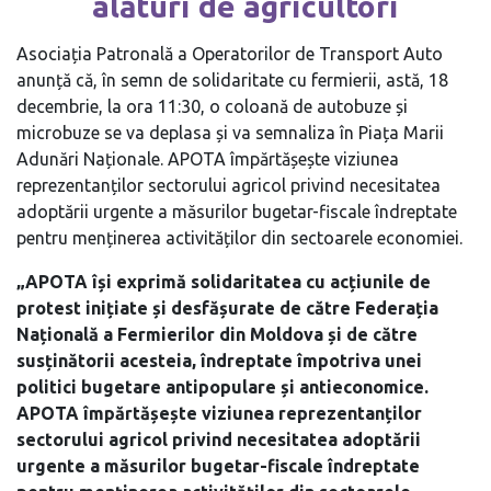
alături de agricultori
Asociația Patronală a Operatorilor de Transport Auto
anunță că, în semn de solidaritate cu fermierii, astă, 18
decembrie, la ora 11:30, o coloană de autobuze și
microbuze se va deplasa și va semnaliza în Piața Marii
Adunări Naționale. APOTA împărtășește viziunea
reprezentanților sectorului agricol privind necesitatea
adoptării urgente a măsurilor bugetar-fiscale îndreptate
pentru menținerea activităților din sectoarele economiei.
„APOTA își exprimă solidaritatea cu acțiunile de
protest inițiate și desfășurate de către Federația
Națională a Fermierilor din Moldova și de către
susținătorii acesteia, îndreptate împotriva unei
politici bugetare antipopulare și antieconomice.
APOTA împărtășește viziunea reprezentanților
sectorului agricol privind necesitatea adoptării
urgente a măsurilor bugetar-fiscale îndreptate