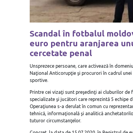
Scandal în fotbalul moldo
euro pentru aranjarea un
cercetate penal
Unsprezece persoane, care activează în domeniul 
Naţional Anticorupţie şi procurori în cadrul unei
sportive.
Printre cei vizaţi sunt preşedinţi ai cluburilor d
specializate şi jucători care reprezintă 5 echipe 
Operaţiunea s-a derulat în comun cu reprezenta
tehnică, informaţională şi analitică anchetatori
tuturor circumstanţelor.
Concret, la data de 15.07.2020, în Registrul de evi