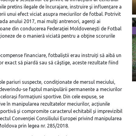
le pretins ilegale de încurajare, instruire şi influențare a
rii unui efect viciat asupra meciurilor de fotbal. Potrivit
ada anului 2017, mai mulţi antrenori, agenți ai
persoane din conducerea Federației Moldovenești de Fotbal
acţioneze de o manieră viciată pentru a obţine scorurile
ecompense financiare, fotbaliștii erau instruiți să aibă un
 exact să piardă sau să câştige, aceste rezultate fiind
iple pariuri suspecte, condiționate de mersul meciului,
adeverindu-se faptul manipulării permanente a meciurilor
elorași formațiuni sportive. Din cele expuse, se
ive în manipularea rezultatelor meciurilor, acțiunile
portivă şi compromite caracterul echitabil și imprevizibil
biectul Convenției Consiliului Europei privind manipularea
 Moldova prin legea nr. 285/2018.