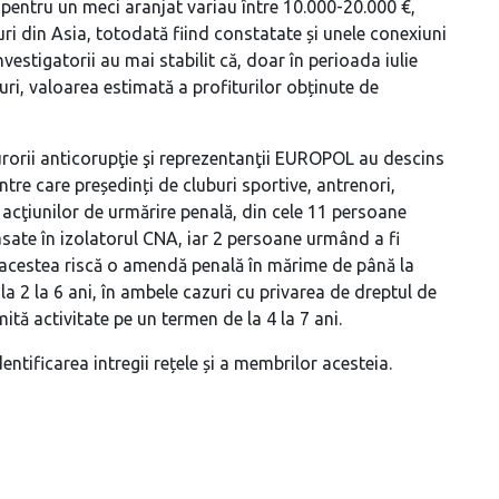
 pentru un meci aranjat variau între 10.000-20.000 €,
ri din Asia, totodată fiind constatate și unele conexiuni
nvestigatorii au mai stabilit că, doar în perioada iulie
ri, valoarea estimată a profiturilor obținute de
orii anticorupţie şi reprezentanţii EUROPOL au descins
intre care președinți de cluburi sportive, antrenori,
a acţiunilor de urmărire penală, din cele 11 persoane
lasate în izolatorul CNA, iar 2 persoane urmând a fi
, acestea riscă o amendă penală în mărime de până la
a 2 la 6 ani, în ambele cazuri cu privarea de dreptul de
tă activitate pe un termen de la 4 la 7 ani.
entificarea intregii rețele și a membrilor acesteia.