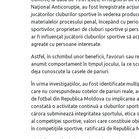
Naţional Anticorupţie, au fost înregistrate acțiuni
jucătorilor cluburilor sportive în vederea produce
materialelor procesului penal, începând cu perio
sportivilor, proprietari de cluburi sportive şi 
ar fi influenţat jucătorii cluburilor sportive să 
agreate cu persoane interesate.
Astfel, în schimbul unor beneficii, favoruri sau r
anumit comportament în timpul jocului, la ce scor
deja cunoscute la casele de pariuri.
În urma investigațiilor, au fost identificate mult
care nu corespundeau cotelor de pariuri reale, 
de fotbal din Republica Moldova cu implicarea ac
constată o activitate continuă a cluburilor sport
cărora subminează integritatea sportului, etica s
al competiției sportive, valori care constituie o
în competițiile sportive, ratificată de Republica