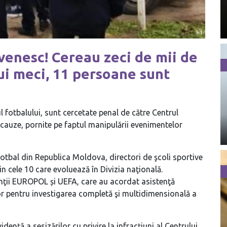
3-1
venesc! Cereau zeci de mii de
ui meci, 11 persoane sunt
fotbalului, sunt cercetate penal de către Centrul
 cauze, pornite pe faptul manipulării evenimentelor
e fotbal din Republica Moldova, directori de şcoli sportive
din cele 10 care evoluează în Divizia naţională.
nţii EUROPOL și UEFA, care au acordat asistenţă
lor pentru investigarea completă şi multidimensională a
dență a sesizărilor cu privire la infracțiuni al Centrului