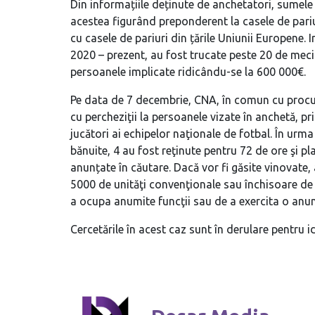
Din informațiile deținute de anchetatori, sumele
acestea figurând preponderent la casele de pariu
cu casele de pariuri din țările Uniunii Europene. I
2020 – prezent, au fost trucate peste 20 de meciu
persoanele implicate ridicându-se la 600 000€.
Pe data de 7 decembrie, CNA, în comun cu procur
cu percheziţii la persoanele vizate în anchetă, pr
jucători ai echipelor naţionale de fotbal. În urm
bănuite, 4 au fost reţinute pentru 72 de ore şi p
anunțate în căutare. Dacă vor fi găsite vinovate
5000 de unităţi convenţionale sau închisoare de l
a ocupa anumite funcţii sau de a exercita o anumi
Cercetările în acest caz sunt în derulare pentru id