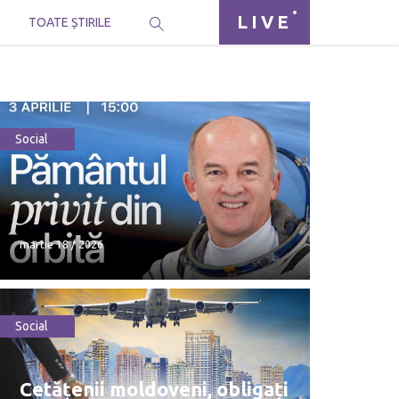
LIVE
I
TOATE ȘTIRILE
Social
martie 18 / 2026
Social
martie 18 / 2026
Cetățenii moldoveni, obligați