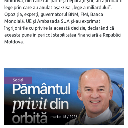
Moldova, din care fac parte şi deputaţii Şor, au aprobat o
lege prin care au anulat aşa-zisa „lege a miliardului”.
Opoziţia, experţi, guvernatorul BNM, FMI, Banca
Mondială, UE şi Ambasada SUA şi-au exprimat
îngrijorările cu privire la această decizie, declarând că
aceasta pune în pericol stabilitatea financiară a Republicii
Moldova.
Social
martie 18 / 2026