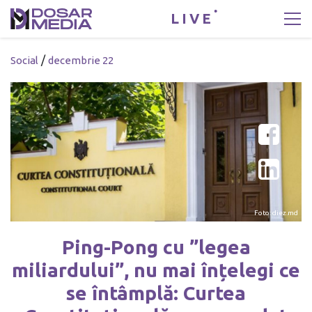
LIVE
/
Social
decembrie 22
Foto: diez.md
Ping-Pong cu ”legea
miliardului”, nu mai înțelegi ce
se întâmplă: Curtea