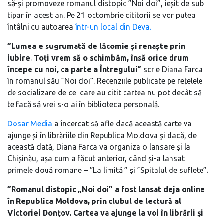
să-și promoveze romanul distopic ”Noi doi”, ieșit de sub
tipar în acest an. Pe 21 octombrie cititorii se vor putea
întâlni cu autoarea
într-un local din Deva.
”Lumea e sugrumată de lăcomie și renaște prin
iubire. Toți vrem să o schimbăm, însă orice drum
începe cu noi, ca parte a Întregului”
scrie Diana Farca
în romanul său ”Noi doi”. Recenziile publicate pe rețelele
de socializare de cei care au citit cartea nu pot decât să
te facă să vrei s-o ai în biblioteca personală.
Dosar Media
a încercat să afle dacă această carte va
ajunge și în librăriile din Republica Moldova și dacă, de
această dată, Diana Farca va organiza o lansare și la
Chișinău, așa cum a făcut anterior, când și-a lansat
primele două romane – ”La limită ” și ”Spitalul de suflete”.
”Romanul distopic „Noi doi” a fost lansat deja online
în Republica Moldova, prin clubul de lectură al
Victoriei Donțov. Cartea va ajunge la voi în librării și