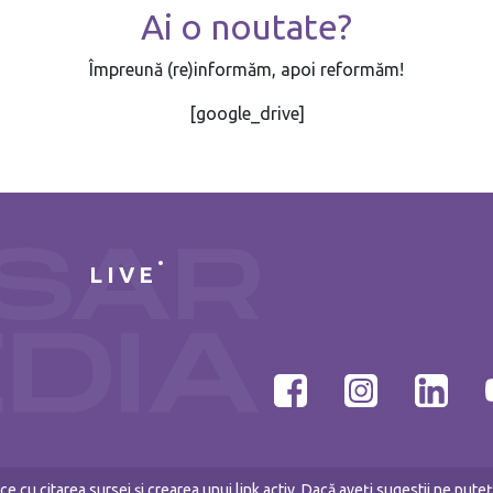
Ai o noutate?
Împreună (re)informăm, apoi reformăm!
[google_drive]
LIVE
e cu citarea sursei și crearea unui link activ. Dacă aveți sugestii ne put