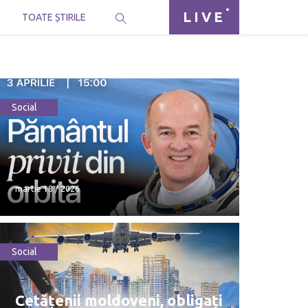
LIVE
I
TOATE ȘTIRILE
Social
martie 18 / 2026
Social
martie 18 / 2026
Cetățenii moldoveni, obligați