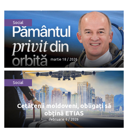
Social
martie 18 / 2026
Social
martie 18 / 2026
Cetățenii moldoveni, obligați să
obțină ETIAS
februarie 6 / 2026