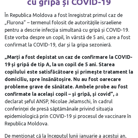
cu gripă și COVID-19
În Republica Moldova a fost înregistrat primul caz de
„Flurona” – termenul folosit de autoritățile israeliene
pentru a descrie infecția simultană cu gripă și COVID-19.
Este vorba despre un copil, în vârstă de 5 ani, care a fost
confirmat la COVID-19, dar și la gripa sezonieră.
„Marți a fost depistat un caz de confirmare la COVID-
19 și gripă de tip A, la un copil de 5 ani. Starea
copilului este satisfăcătoare și primește tratament la
domiciliu, spre însănătoșire. Nu au fost oarecare
probleme grave de sănătate. Ambele probe au fost
confirmate la același copil – și gripă, și covid”,
a
declarat șeful ANSP, Nicolae Jelamschi, în cadrul
conferinței de presă săptămânale privind situația
epidemiologică prin COVID-19 și procesul de vaccinare în
Republica Moldova.
De menționat că la începutul lunii ianuarie a acestui an,