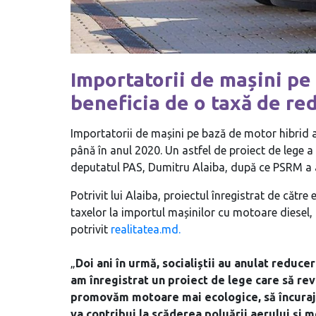
Importatorii de mașini pe
beneficia de o taxă de re
Importatorii de mașini pe bază de motor hibrid 
până în anul 2020. Un astfel de proiect de lege a
deputatul PAS, Dumitru Alaiba, după ce PSRM a a
Potrivit lui Alaiba, proiectul înregistrat de cătr
taxelor la importul mașinilor cu motoare diesel,
potrivit
realitatea.md.
„
Doi ani în urmă, socialiștii au anulat redu
am înregistrat un proiect de lege care să revi
promovăm motoare mai ecologice, să încurajă
va contribui la scăderea poluării aerului și m