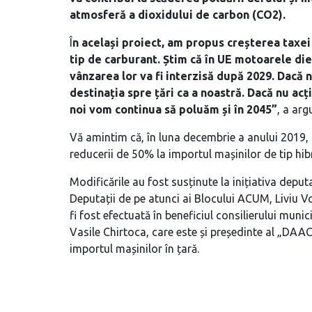
atmosferă a dioxidului de carbon (CO2).
Î
n același proiect, am propus creșterea taxei
tip de carburant. Știm că în UE motoarele die
vânzarea lor va fi interzisă după 2029. Dacă
destinația spre țări ca a noastră. Dacă nu ac
noi vom continua să poluăm și în 2045”
, a arg
Vă amintim că, în luna decembrie a anului 2019, 
reducerii de 50% la importul mașinilor de tip hib
Modificările au fost susținute la inițiativa deputaț
Deputații de pe atunci ai Blocului ACUM, Liviu Vo
fi fost efectuată în beneficiul consilierului muni
Vasile Chirtoca, care este și președinte al „DA
importul mașinilor în țară.