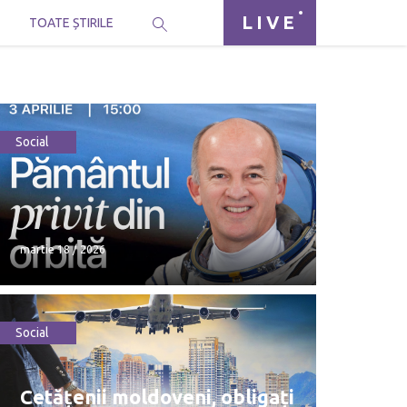
LIVE
I
TOATE ȘTIRILE
Social
martie 18 / 2026
Social
martie 18 / 2026
Cetățenii moldoveni, obligați