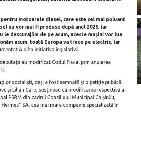
 pentru motoarele diesel, care este cel mai poluant
sel nu vor mai fi produse după anul 2025, iar
 nu le descurajăm de pe acum, aceste mașini vor lua
ționăm acum, toată Europa va trece pe electric, iar
umentat Alaiba inițiativa legislativă.
deputații au modificat Codul Fiscal prin anularea
rid.
ilor socialiști, deși a fost semnată și o petiție publică.
vc și Lilian Carp, susțineau că modificarea respectivă ar
cipal PSRM din cadrul Consiliului Municipal Chișinău,
AC Hermes” SA, cea mai mare companie specializată în