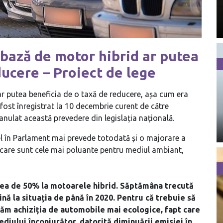
 bază de motor hibrid ar putea
ducere – Proiect de lege
ar putea beneficia de o taxă de reducere, așa cum era
 fost înregistrat la 10 decembrie curent de către
nulat această prevedere din legislația națională.
e el în Parlament mai prevede totodată și o majorare a
 care sunt cele mai poluante pentru mediul ambiant,
cerea de 50% la motoarele hibrid. Săptămâna trecută
nă la situația de până în 2020. Pentru că trebuie să
m achiziția de automobile mai ecologice, fapt care
ediului înconjurător, datorită diminuării emisiei în