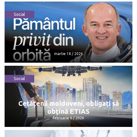
Social
martie 18 / 2026
Social
martie 18 / 2026
Cetățenii moldoveni, obligați să
obțină ETIAS
februarie 6 / 2026