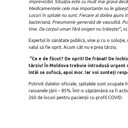
imprevizibil. Situația este cu mult mai gravă decâ
Medicamentele cele mai importante nu le găsești. 
Locuri în spitale nu sunt. Fiecare al doilea ajuns
bacteriană. Pneumonie generată de vasculită. Pulm
tine. Da corpul uman fără oxigen nu trăiește!”
,
sc
Expertul în sănătate publică, vine și cu o soluție
valul să fie oprit. Acum cât nu e prea târziu.
”Ce e de făcut? De oprit! De frânat! De închi
târziu!
În Moldova trebuie introdusă urgent ca
întâi se sufocă, apoi mor. Iar voi sunteți resp
Potrivit datelor oficiale, spitalele sunt ocupate 
raioanele țării – 85%. Într-o săptămână va fi act
260 de locuri pentru pacienții cu profil COVID.