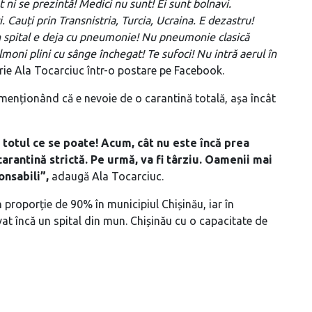
t ni se prezintă!
Medici nu sunt! Ei sunt bolnavi.
Cauți prin Transnistria, Turcia, Ucraina. E dezastru!
 în spital e deja cu pneumonie! Nu pneumonie clasică
oni plini cu sânge închegat! Te sufoci! Nu intră aerul în
rie Ala Tocarciuc într-o postare pe Facebook.
, menționând că e nevoie de o carantină totală, așa încât
s totul ce se poate! Acum, cât nu este încă prea
rantină strictă. Pe urmă, va fi târziu. Oamenii mai
onsabili”,
adaugă Ala Tocarciuc.
în proporție de 90% în municipiul Chișinău, iar în
ivat încă un spital din mun. Chișinău cu o capacitate de