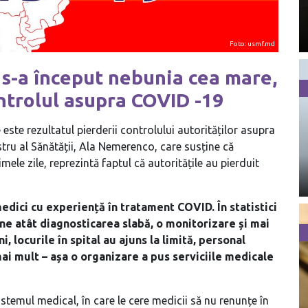
Foto: usmf.md
: s-a început nebunia cea mare,
ontrolul asupra COVID -19
este rezultatul pierderii controlului autorităților asupra
stru al Sănătății, Ala Nemerenco, care susține că
mele zile, reprezintă faptul că autoritățile au pierduit
edici cu experiență în tratament COVID. În statistici
ine atât diagnosticarea slabă, o monitorizare și mai
, locurile în spital au ajuns la limită, personal
 mai mult – așa o organizare a pus serviciile medicale
stemul medical, în care le cere medicii să nu renunțe în