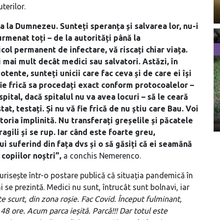
terilor.
ca la Dumnezeu. Sunteți speranța și salvarea lor, nu-i
urmenat toți – de la autorități până la
col permanent de infectare, vă riscați chiar viața.
 mai mult decât medici sau salvatori. Astăzi, în
tente, sunteți unicii care fac ceva și de care ei își
 fie frică sa procedați exact conform protocoalelor –
 spital, dacă spitalul nu va avea locuri – să le ceară
at, testați. Și nu vă fie frică de nu știu care Bau. Voi
atoria împlinită. Nu transferați greșelile și păcatele
ragili și se rup. Iar când este foarte greu,
i suferind din fața dvs și o să găsiți că ei seamănă
 copiilor noștri”,
a conchis Nemerenco.
urisește într-o postare publică că situația pandemică în
i se prezintă. Medici nu sunt, întrucât sunt bolnavi, iar
e scurt, din zona roșie. Fac Covid. Început fulminant,
48 ore. Acum parca ieșită. Parcă!!! Dar totul este