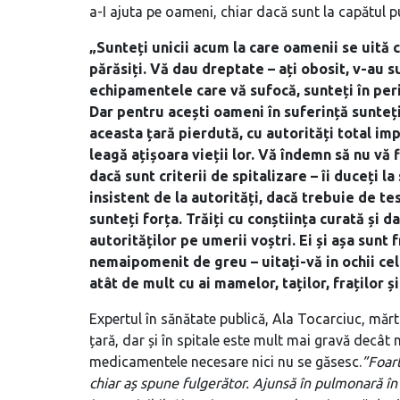
a-I ajuta pe oameni, chiar dacă sunt la capătul pu
„Sunteți unicii acum la care oamenii se uită 
părăsiți. Vă dau dreptate – ați obosit, v-au s
echipamentele care vă sufocă, sunteți în peri
Dar pentru acești oameni în suferință sunteți
aceasta țară pierdută, cu autorități total impo
leagă ațișoara vieții lor. Vă îndemn să nu vă
dacă sunt criterii de spitalizare – îi duceți la
insistent de la autorități, dacă trebuie de test
sunteți forța. Trăiți cu conștiința curată și d
autorităților pe umerii voștri. Ei și așa sunt f
nemaipomenit de greu – uitați-vă in ochii celu
atât de mult cu ai mamelor, taților, fraților și
Expertul în sănătate publică, Ala Tocarciuc, mărt
țară, dar și în spitale este mult mai gravă decât n
medicamentele necesare nici nu se găsesc.
”Foart
chiar aș spune fulgerător. Ajunsă în pulmonară în 