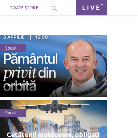
LIVE
I
TOATE ȘTIRILE
Social
martie 18 / 2026
Social
martie 18 / 2026
Cetățenii moldoveni, obligați