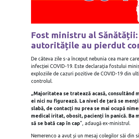
Fost ministru al Sănătății
autoritățile au pierdut c
De câteva zile s-a început nebunia cea mare care 
infecției COVID-19. Este declarația fostului mini
exploziile de cazuri pozitive de COVID-19 din ulti
controlul.
„Majoritatea se tratează acasă, consultând m
ei nici nu figurează. La nivel de țară se menț
slabă, de contacți nu prea se mai ocupă nimeni
medical iritat, obosit, pacienți în panică. Ba
să se bată cap în cap
”, adaugă ex-ministrul.
Nemerenco a avut și un mesaj colegilor săi din si