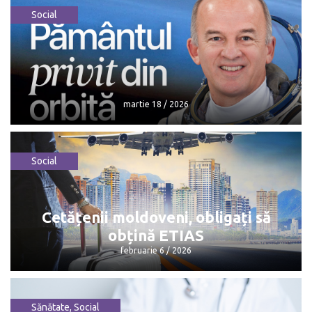
Social
martie 18 / 2026
Social
martie 18 / 2026
Cetățenii moldoveni, obligați să
obțină ETIAS
februarie 6 / 2026
Sănătate
,
Social