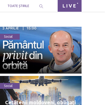
LIVE
I
TOATE ȘTIRILE
Social
martie 18 / 2026
Social
martie 18 / 2026
Cetățenii moldoveni, obligați