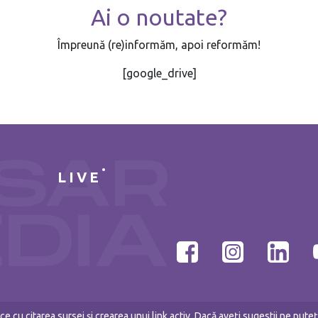
Ai o noutate?
Împreună (re)informăm, apoi reformăm!
[google_drive]
LIVE
e cu citarea sursei și crearea unui link activ. Dacă aveți sugestii ne put