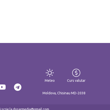
Meteo
Curs valutar
Moldova, Chisinau MD-2038
eți scrie la dosarmedia@gmail.com