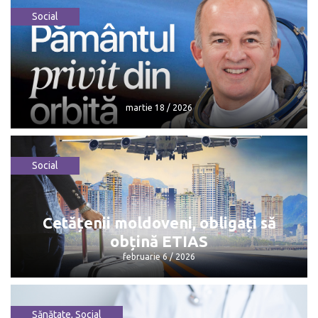
Social
martie 18 / 2026
Social
martie 18 / 2026
Cetățenii moldoveni, obligați să
obțină ETIAS
februarie 6 / 2026
Sănătate
,
Social