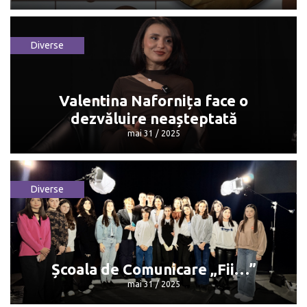
Diverse
Cine a câștigat Premiul Nobel pentru
Pace 2025
octombrie 13 / 2025
Valentina Nafornița face o
dezvăluire neașteptată
mai 31 / 2025
Diverse
Valentina Nafornița face o dezvăluire
neașteptată
mai 31 / 2025
Școala de Comunicare „Fii…”
mai 31 / 2025