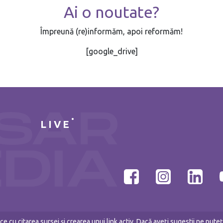
Ai o noutate?
Împreună (re)informăm, apoi reformăm!
[google_drive]
LIVE
e cu citarea sursei și crearea unui link activ. Dacă aveți sugestii ne put