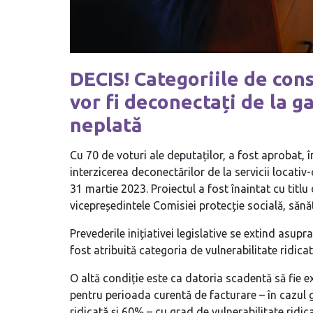
DECIS! Categoriile de cons
vor fi deconectați de la ga
neplată
Cu 70 de voturi ale deputaților, a fost aprobat, î
interzicerea deconectărilor de la servicii locati
31 martie 2023. Proiectul a fost înaintat cu titlu d
vicepreședintele Comisiei protecție socială, sănă
Prevederile inițiativei legislative se extind asupr
fost atribuită categoria de vulnerabilitate ridicat
O altă condiție este ca datoria scadentă să fie
pentru perioada curentă de facturare – în cazul 
ridicată și 60% – cu grad de vulnerabilitate ridica