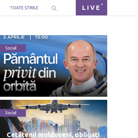
LIVE
I
TOATE ȘTIRILE
Social
martie 18 / 2026
Social
martie 18 / 2026
Cetățenii moldoveni, obligați