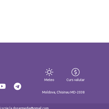
Meteo
Curs valutar
Moldova, Chisinau MD-2038
eți scrie la dosarmedia@gmail.com