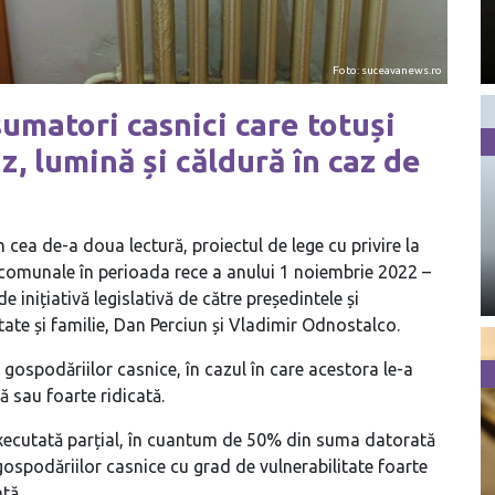
Foto: suceavanews.ro
umatori casnici care totuși
z, lumină și căldură în caz de
n cea de-a doua lectură, proiectul de lege cu privire la
v-comunale în perioada rece a anului 1 noiembrie 2022 –
e inițiativă legislativă de către președintele și
tate și familie, Dan Perciun și Vladimir Odnostalco.
a gospodăriilor casnice, în cazul în care acestora le-a
ă sau foarte ridicată.
 executată parțial, în cuantum de 50% din suma datorată
gospodăriilor casnice cu grad de vulnerabilitate foarte
tă.