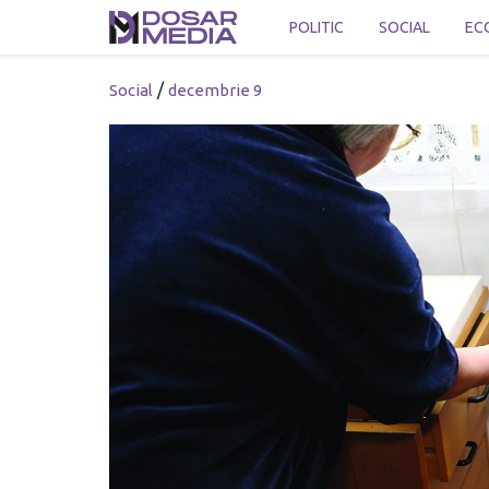
POLITIC
SOCIAL
EC
/
Social
decembrie 9