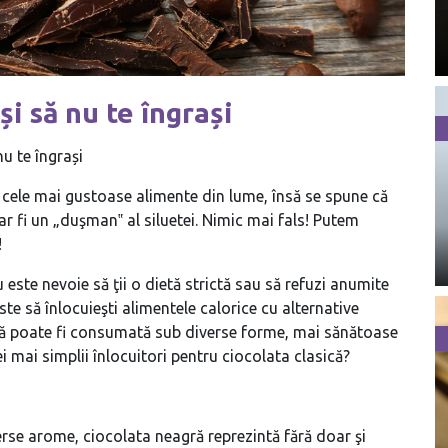
i să nu te îngrași
u te îngrași
 cele mai gustoase alimente din lume, însă se spune că
 ar fi un „duşman‟ al siluetei. Nimic mai fals! Putem
!
nu este nevoie să ţii o dietă strictă sau să refuzi anumite
ste să înlocuieşti alimentele calorice cu alternative
ică poate fi consumată sub diverse forme, mai sănătoase
i mai simplii înlocuitori pentru ciocolata clasică?
erse arome, ciocolata neagră reprezintă fără doar şi