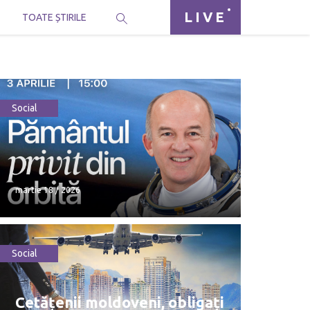
LIVE
I
TOATE ȘTIRILE
Social
martie 18 / 2026
Social
martie 18 / 2026
Cetățenii moldoveni, obligați