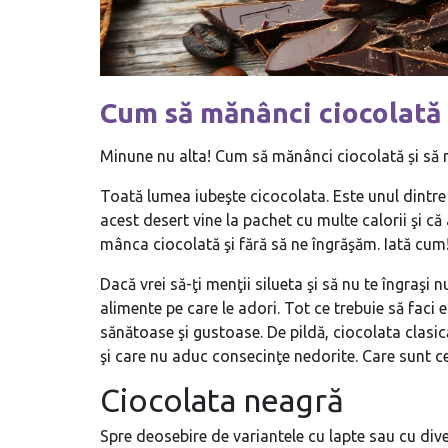
Cum să mănânci ciocolată ș
Minune nu alta! Cum să mănânci ciocolată și să n
Toată lumea iubeşte cicocolata. Este unul dintre
acest desert vine la pachet cu multe calorii şi că
mânca ciocolată şi fără să ne îngrăşăm. Iată cum
Dacă vrei să-ţi menţii silueta şi să nu te îngraşi 
alimente pe care le adori. Tot ce trebuie să faci e
sănătoase şi gustoase. De pildă, ciocolata clas
şi care nu aduc consecinţe nedorite. Care sunt ce
Ciocolata neagră
Spre deosebire de variantele cu lapte sau cu div