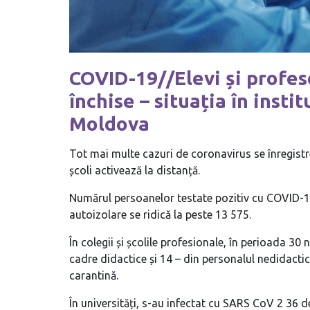
COVID-19//Elevi și profesor
închise – situația în insti
Moldova
Tot mai multe cazuri de coronavirus se înregistr
școli activează la distanță.
Numărul persoanelor testate pozitiv cu COVID-19
autoizolare se ridică la peste 13 575.
În colegii și școlile profesionale, în perioada 30
cadre didactice și 14 – din personalul nedidactic
carantină.
În universități, s-au infectat cu SARS CoV 2 36 de