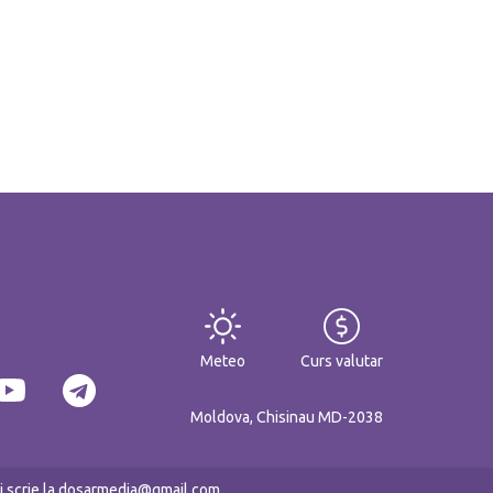
Meteo
Curs valutar
Moldova, Chisinau MD-2038
eți scrie la dosarmedia@gmail.com