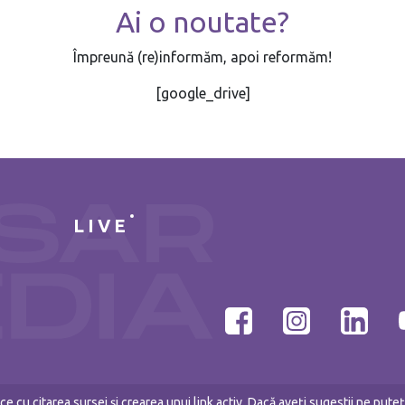
Ai o noutate?
Împreună (re)informăm, apoi reformăm!
[google_drive]
LIVE
e cu citarea sursei și crearea unui link activ. Dacă aveți sugestii ne put