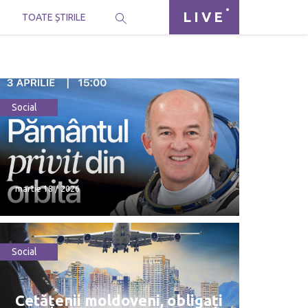
LIVE
I
TOATE ȘTIRILE
Social
martie 18 / 2026
Social
martie 18 / 2026
Cetățenii moldoveni, obligați