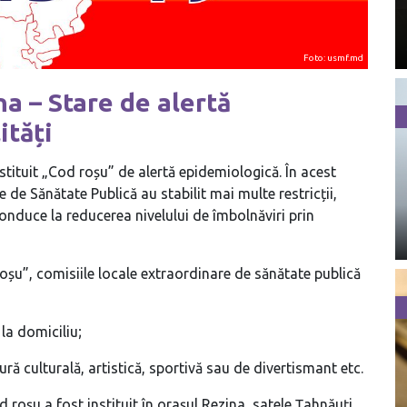
Foto: usmf.md
a – Stare de alertă
ități
instituit „Cod roșu” de alertă epidemiologică. În acest
de Sănătate Publică au stabilit mai multe restricții,
conduce la reducerea nivelului de îmbolnăviri prin
d roșu”, comisiile locale extraordinare de sănătate publică
 la domiciliu;
ură culturală, artistică, sportivă sau de divertismant etc.
od roșu a fost instituit în orașul Rezina, satele Țahnăuți,