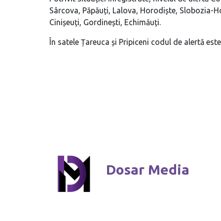
Sârcova, Păpăuți, Lalova, Horodiște, Slobozia-H
Cinișeuți, Gordinești, Echimăuți.
În satele Țareuca și Pripiceni codul de alertă est
Dosar Media