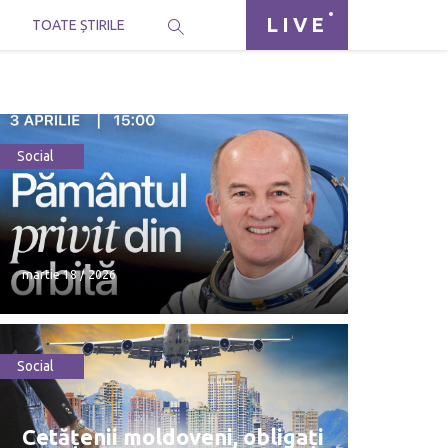
LIVE
I
TOATE ȘTIRILE
Social
martie 18 / 2026
Social
martie 18 / 2026
Cetățenii moldoveni, obligați