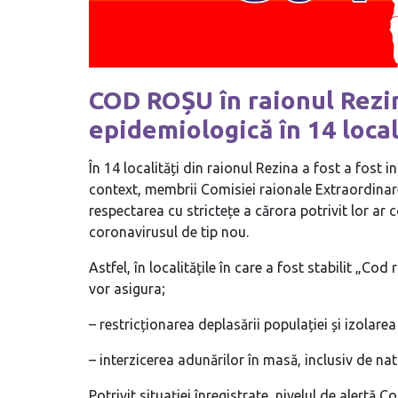
COD ROȘU în raionul Rezin
epidemiologică în 14 local
În 14 localități din raionul Rezina a fost a fost 
context, membrii Comisiei raionale Extraordinare 
respectarea cu strictețe a cărora potrivit lor ar 
coronavirusul de tip nou.
Astfel, în localitățile în care a fost stabilit „Co
vor asigura;
– restricționarea deplasării populației și izolarea
– interzicerea adunărilor în masă, inclusiv de nat
Potrivit situației înregistrate, nivelul de alertă C