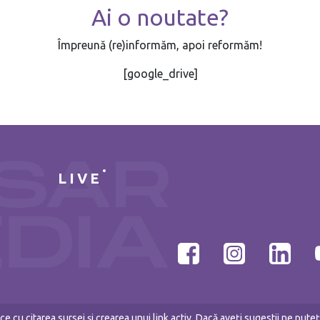
Ai o noutate?
Împreună (re)informăm, apoi reformăm!
[google_drive]
LIVE
e cu citarea sursei și crearea unui link activ. Dacă aveți sugestii ne put