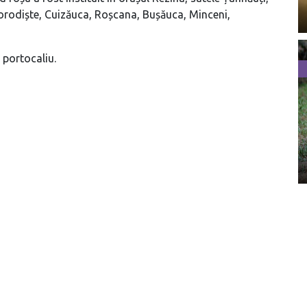
orodiște, Cuizăuca, Roșcana, Bușăuca, Minceni,
e portocaliu.