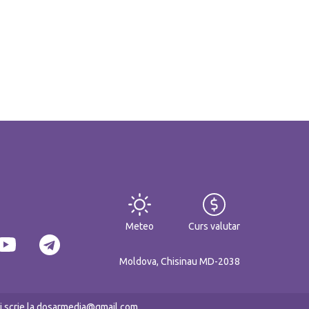
Meteo
Curs valutar
Moldova, Chisinau MD-2038
eți scrie la dosarmedia@gmail.com