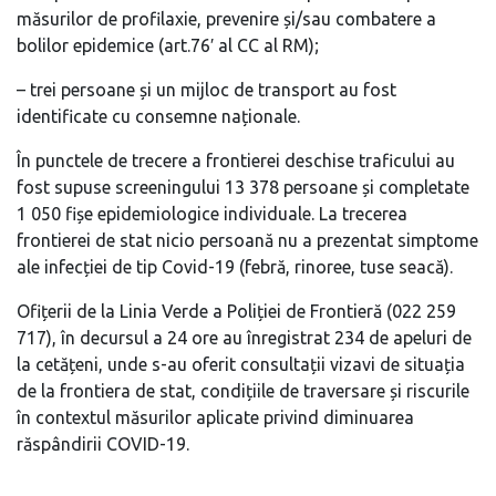
măsurilor de profilaxie, prevenire și/sau combatere a
bolilor epidemice (art.76′ al CC al RM);
– trei persoane și un mijloc de transport au fost
identificate cu consemne naționale.
În punctele de trecere a frontierei deschise traficului au
fost supuse screeningului 13 378 persoane și completate
1 050 fișe epidemiologice individuale. La trecerea
frontierei de stat nicio persoană nu a prezentat simptome
ale infecției de tip Covid-19 (febră, rinoree, tuse seacă).
Ofițerii de la Linia Verde a Poliției de Frontieră (022 259
717), în decursul a 24 ore au înregistrat 234 de apeluri de
la cetățeni, unde s-au oferit consultații vizavi de situația
de la frontiera de stat, condițiile de traversare și riscurile
în contextul măsurilor aplicate privind diminuarea
răspândirii COVID-19.