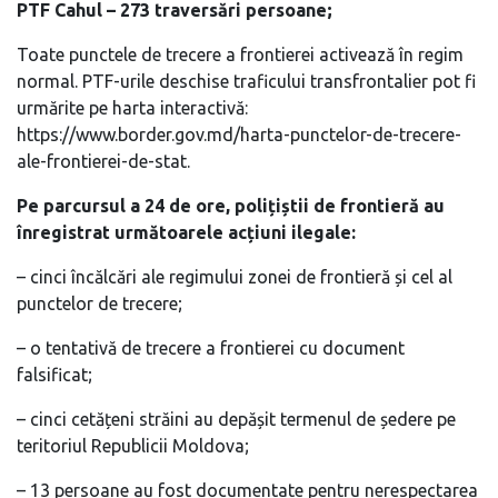
PTF Cahul – 273 traversări persoane;
Toate punctele de trecere a frontierei activează în regim
normal. PTF-urile deschise traficului transfrontalier pot fi
urmărite pe harta interactivă:
https://www.border.gov.md/harta-punctelor-de-trecere-
ale-frontierei-de-stat.
Pe parcursul a 24 de ore, polițiștii de frontieră au
înregistrat următoarele acțiuni ilegale:
– cinci încălcări ale regimului zonei de frontieră și cel al
punctelor de trecere;
– o tentativă de trecere a frontierei cu document
falsificat;
– cinci cetățeni străini au depășit termenul de ședere pe
teritoriul Republicii Moldova;
– 13 persoane au fost documentate pentru nerespectarea